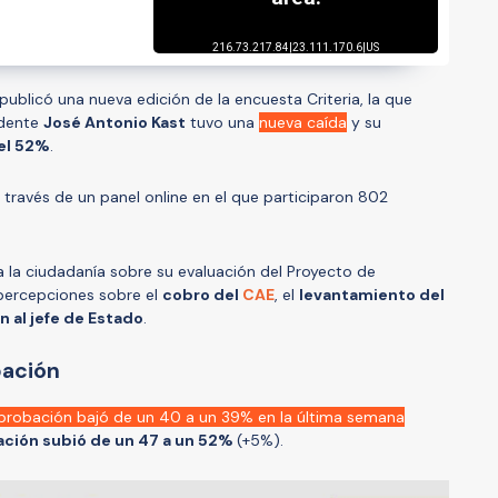
ublicó una nueva edición de la encuesta Criteria, la que
idente
José Antonio Kast
tuvo una
nueva caída
y su
el 52%
.
 a través de un panel online en el que participaron 802
 a la ciudadanía sobre su evaluación del Proyecto de
 percepciones sobre el
cobro del
CAE
, el
levantamiento del
 al jefe de Estado
.
bación
probación bajó de un 40 a un 39% en la última semana
ción subió de un 47 a un 52%
(+5%).