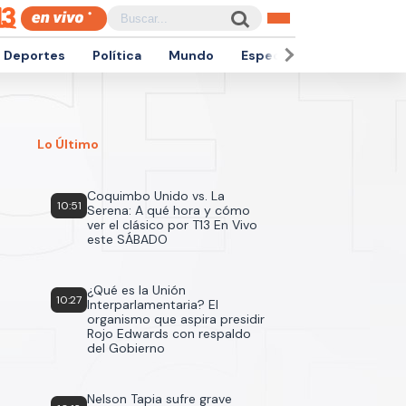
Deportes
Política
Mundo
Espectáculos
Empren
Lo Último
Coquimbo Unido vs. La
10:51
Serena: A qué hora y cómo
ver el clásico por T13 En Vivo
este SÁBADO
¿Qué es la Unión
10:27
Interparlamentaria? El
organismo que aspira presidir
Rojo Edwards con respaldo
del Gobierno
Nelson Tapia sufre grave