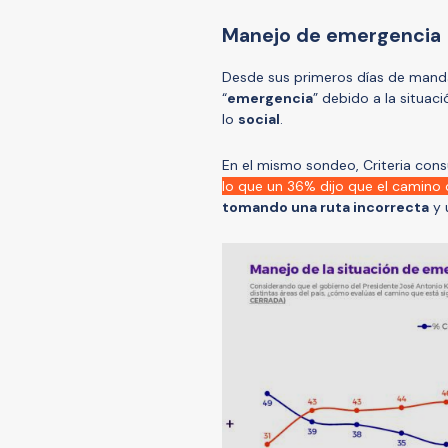
Manejo de emergencia
Desde sus primeros días de manda
“
emergencia
” debido a la situac
lo
social
.
En el mismo sondeo, Criteria cons
lo que un 36% dijo que el camino
tomando una ruta incorrecta
y 