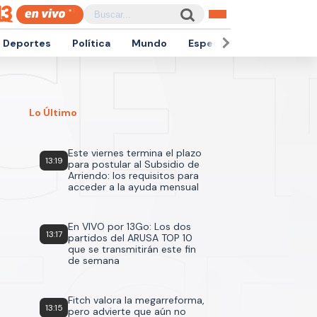
Deportes
Política
Mundo
Espectáculos
Empren
Lo Último
Este viernes termina el plazo
13:19
para postular al Subsidio de
Arriendo: los requisitos para
acceder a la ayuda mensual
En VIVO por 13Go: Los dos
13:17
partidos del ARUSA TOP 10
que se transmitirán este fin
de semana
Fitch valora la megarreforma,
13:15
pero advierte que aún no