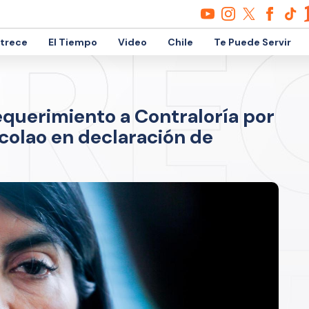
etrece
El Tiempo
Video
Chile
Te Puede Servir
equerimiento a Contraloría por
ncolao en declaración de