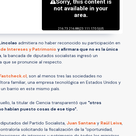
Lincolao
admitiera no haber reconocido su participación en
 de Intereses y Patrimonio
y afirmara que no es la única
n
, la bancada de diputados socialistas ingresó un
ra que se pronuncie al respecto.
Fastcheck.cl
, son al menos tres las sociedades no
ltora familiar, una empresa tecnológica en Estados Unidos y
 un barrio en este mismo país.
ello, la titular de Ciencia transparentó que
"otros
no habían puesto cosas de ese tipo".
s diputados del Partido Socialista,
Juan Santana
y
Raúl Leiva
,
ntraloría solicitando la fiscalización de la "oportunidad,
claraciones de intereses y patrimonio de todos los ministros.