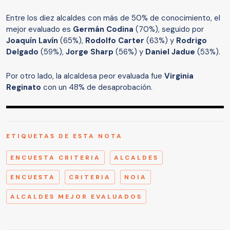
Entre los diez alcaldes con más de 50% de conocimiento, el
mejor evaluado es
Germán Codina
(70%), seguido por
Joaquín Lavín
(65%),
Rodolfo Carter
(63%) y
Rodrigo
Delgado
(59%),
Jorge Sharp
(56%) y
Daniel Jadue
(53%).
Por otro lado, la alcaldesa peor evaluada fue
Virginia
Reginato
con un 48% de desaprobación.
ETIQUETAS DE ESTA NOTA
ENCUESTA CRITERIA
ALCALDES
ENCUESTA
CRITERIA
NOIA
ALCALDES MEJOR EVALUADOS