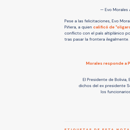
— Evo Morales
Pese a las felicitaciones, Evo Mo
Piñera, a quien
calificó de "oliga
conflicto con el país altiplánico p
tras pasar la frontera ilegalmente.
Morales responde a Piñ
El Presidente de Bolivia
dichos del ex presidente Se
los funcionario
ETIQUETAS DE ESTA NOT