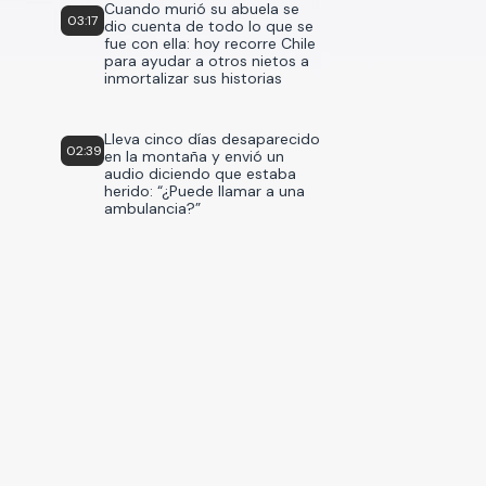
Cuando murió su abuela se
03:17
dio cuenta de todo lo que se
fue con ella: hoy recorre Chile
para ayudar a otros nietos a
inmortalizar sus historias
Lleva cinco días desaparecido
02:39
en la montaña y envió un
audio diciendo que estaba
herido: “¿Puede llamar a una
ambulancia?”