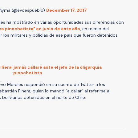
 Ayma (@evoespueblo)
December 17, 2017
rales ha mostrado en varias oportunidades sus diferencias con
rca pinochetista" en junio de este año
, en medio del
or los militares y policías de ese país que fueron detenidos
era: jamás callaré ante el jefe de la oligarquía
pinochetista
, Evo Morales respondió en su cuenta de Twitter a los
bastián Piñera, quien lo mandó "a callar" al referirse a
s bolivianos detenidos en el norte de Chile.
A