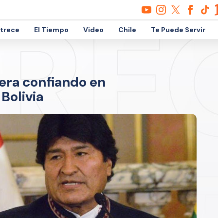
etrece
El Tiempo
Video
Chile
Te Puede Servir
ñera confiando en
Bolivia