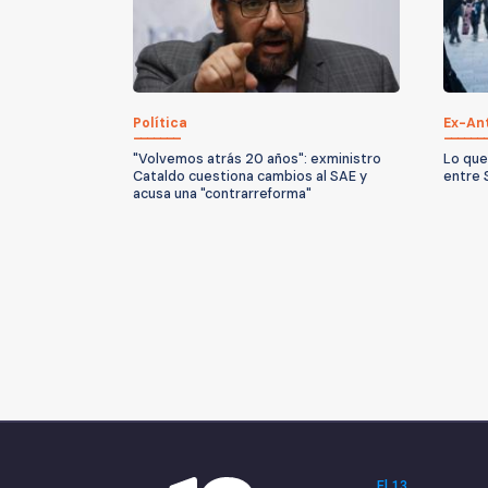
Política
Ex-An
"Volvemos atrás 20 años": exministro
Lo que
Cataldo cuestiona cambios al SAE y
entre 
acusa una "contrarreforma"
El 13