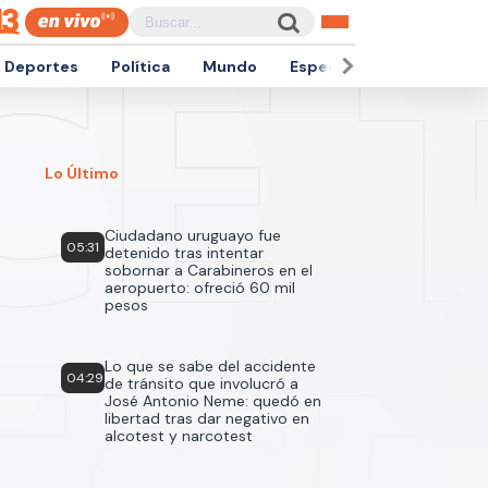
Deportes
Política
Mundo
Espectáculos
Empren
Lo Último
Ciudadano uruguayo fue
05:31
detenido tras intentar
sobornar a Carabineros en el
aeropuerto: ofreció 60 mil
pesos
Lo que se sabe del accidente
04:29
de tránsito que involucró a
José Antonio Neme: quedó en
libertad tras dar negativo en
alcotest y narcotest