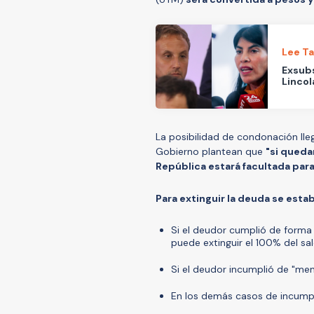
Lee T
Exsubs
Lincol
La posibilidad de condonación lle
Gobierno plantean que
"si queda
República estará facultada para 
Para extinguir la deuda se esta
Si el deudor cumplió de forma 
puede extinguir el 100% del s
Si el deudor incumplió de "men
En los demás casos de incump