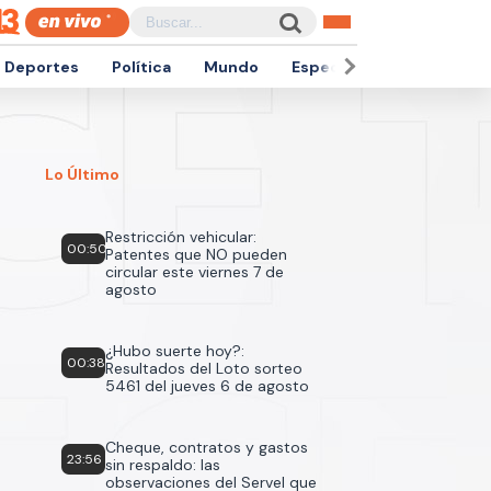
Deportes
Política
Mundo
Espectáculos
Empren
Lo Último
Restricción vehicular:
00:50
Patentes que NO pueden
circular este viernes 7 de
agosto
¿Hubo suerte hoy?:
00:38
Resultados del Loto sorteo
5461 del jueves 6 de agosto
Cheque, contratos y gastos
23:56
sin respaldo: las
observaciones del Servel que