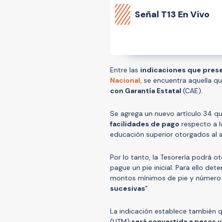
Señal
T13 En Vivo
Entre las
indicaciones que prese
Nacional
,
se encuentra aquella q
con Garantía Estatal
(CAE).
Se agrega un nuevo artículo 34 q
facilidades de pago
respecto a l
educación superior otorgados al a
Por lo tanto, la Tesorería podrá o
pague un pie inicial. Para ello det
montos mínimos de pie y número
sucesivas
".
La indicación establece también 
(UTM)
será convertida a pesos y