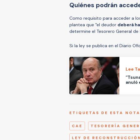
Quiénes podrán accede
Como requisito para acceder a lo
plantea que "el deudor
deberá ha
determine el Tesorero General de 
Si la ley se publica en el Diario Ofi
Lee T
“Tsuna
anuló 
ETIQUETAS DE ESTA NOT
CAE
TESORERÍA GENER
LEY DE RECONSTRUCCIÓ