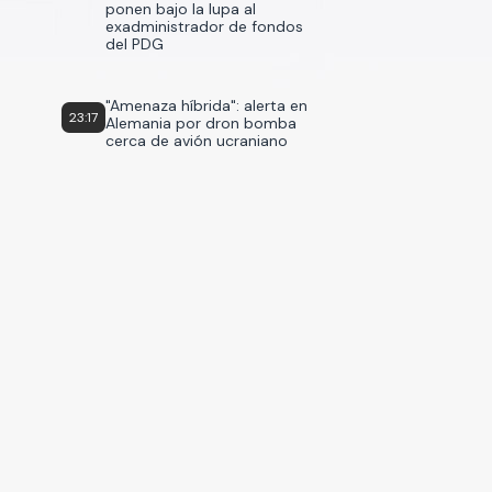
ponen bajo la lupa al
exadministrador de fondos
del PDG
"Amenaza híbrida": alerta en
23:17
Alemania por dron bomba
cerca de avión ucraniano