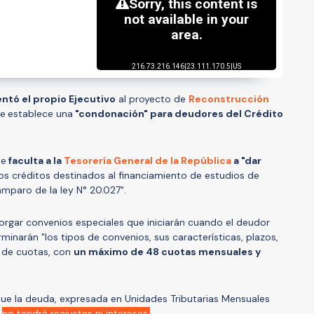
ntó el propio Ejecutivo
al proyecto de
Reconstrucción
ue
establece una
"condonación" para deudores del Crédito
ue
faculta a la
Tesorería General de la República
a "dar
os créditos destinados al financiamiento de estudios de
mparo de la ley N° 20.027".
torgar convenios especiales que iniciarán cuando el deudor
erminarán "los tipos de convenios, sus características, plazos,
 de cuotas, con
un máximo de 48 cuotas mensuales y
que la deuda, expresada en Unidades Tributarias Mensuales
no tendrá reajustes ni intereses.