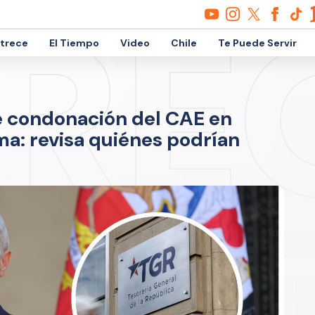
etrece
El Tiempo
Video
Chile
Te Puede Servir
e condonación del CAE en
ma: revisa quiénes podrían