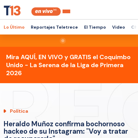
Lo Último
Reportajes Teletrece
El Tiempo
Video
Ch
Mira AQUÍ, EN VIVO y GRATIS el Coquimbo
Unido - La Serena de la Liga de Primera
2026
Política
Heraldo Muñoz confirma bochornoso
hackeo de su Instagram: "Voy a tratar