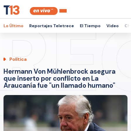
Lo Último
Reportajes Teletrece
El Tiempo
Video
Ch
Política
Hermann Von Mühlenbrock asegura
que inserto por conflicto en La
Araucanía fue "un llamado humano"