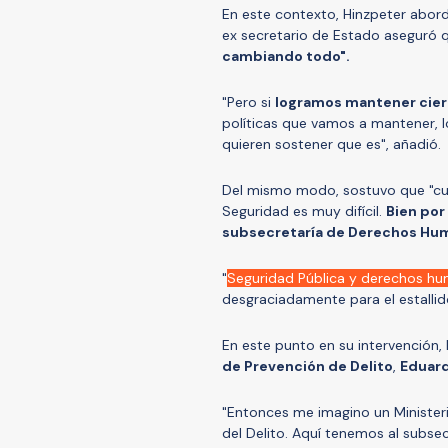
En este contexto, Hinzpeter abord
ex secretario de Estado aseguró 
cambiando todo".
"Pero si
logramos mantener cier
políticas que vamos a mantener, 
quieren sostener que es", añadió.
Del mismo modo, sostuvo que "cump
Seguridad es muy difícil.
Bien por
subsecretaría de Derechos Hu
"
Seguridad Pública y derechos h
desgraciadamente para el estallid
En este punto en su intervención,
de Prevención de Delito
,
Eduard
"Entonces me imagino un Ministeri
del Delito. Aquí tenemos al subse