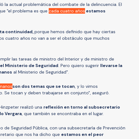
ó la actual problemática del combate de la delincuencia. El
que "el problema es que
cada cuatro años
estamos
ta continuidad,
porque hemos definido que hay ciertas
los cuatro años no van a ser el obstáculo que muchos
lir las tareas de ministro del Interior y de ministro de
 el Ministerio de Seguridad
. Pero quiero sugerir
llevarse la
manos
al Ministerio de Seguridad".
umanos
son dos temas que se tocan
, y lo vimos
o. Se tocan y deben trabajarse en conjunto", aseguró.
 Hinzpeter realizó una
reflexión en torno al subsecretario
o Vergara
, que también se encontraba en el lugar.
o de Seguridad Pública, con una subsecretaría de Prevención
cretario que nos ha dicho que
estamos en el peor