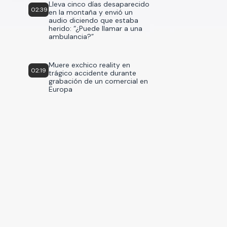
Lleva cinco días desaparecido
02:39
en la montaña y envió un
audio diciendo que estaba
herido: “¿Puede llamar a una
ambulancia?”
Muere exchico reality en
02:19
trágico accidente durante
grabación de un comercial en
Europa