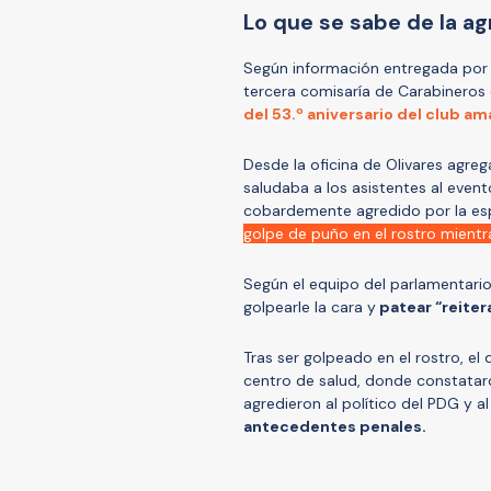
Lo que se sabe de la ag
Según información entregada por e
tercera comisaría de Carabineros 
del 53.º aniversario del club a
Desde la oficina de Olivares agre
saludaba a los asistentes al even
cobardemente agredido por la esp
golpe de puño en el rostro mientras
Según el equipo del parlamentario
golpearle la cara y
patear “reite
Tras ser golpeado en el rostro, el
centro de salud, donde constataro
agredieron al político del PDG y a
antecedentes penales.