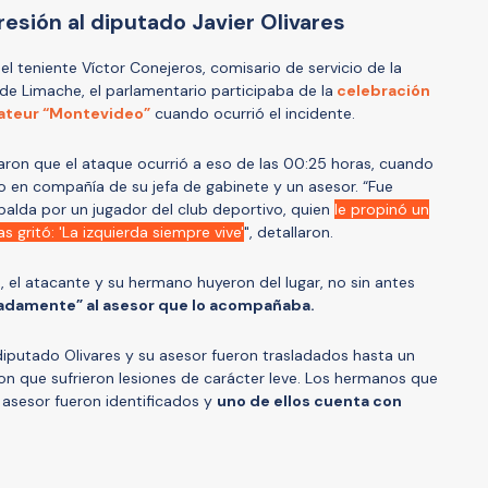
resión al diputado Javier Olivares
l teniente Víctor Conejeros, comisario de servicio de la
de Limache, el parlamentario participaba de la
celebración
mateur “Montevideo”
cuando ocurrió el incidente.
garon que el ataque ocurrió a eso de las 00:25 horas, cuando
to en compañía de su jefa de gabinete y un asesor. “Fue
alda por un jugador del club deportivo, quien
le propinó un
 gritó: 'La izquierda siempre vive'
", detallaron.
, el atacante y su hermano huyeron del lugar, no sin antes
radamente” al asesor que lo acompañaba.
 diputado Olivares y su asesor fueron trasladados hasta un
n que sufrieron lesiones de carácter leve. Los hermanos que
l asesor fueron identificados y
uno de ellos cuenta con