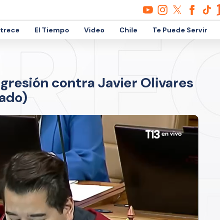
etrece
El Tiempo
Video
Chile
Te Puede Servir
agresión contra Javier Olivares
tado)