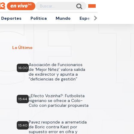
Deportes
Política
Mundo
Espectáculos
Empren
Lo Último
Asociación de Funcionarios
16:00
de ‘Mejor Niñez’ valora salida
de exdirector y apunta a
“deficiencias de gestión”
¿Efecto Vozinha?: Futbolista
15:44
nigeriano se ofrece a Colo-
Colo con particular propuesta
Pavez responde a arremetida
15:40
de Boric contra Kast por
supuesto error en cifra y