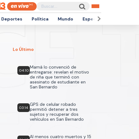
Deportes
Política
Mundo
Espectáculos
Empren
Lo Último
Mamá lo convenció de
04:10
entregarse: revelan el motivo
de riña que terminó con
asesinato de estudiante en
San Bernardo
GPS de celular robado
03:14
permitió detener a tres
sujetos y recuperar dos
vehículos en San Bernardo
Al menos cuatro muertos y 15