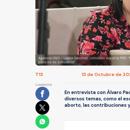
Agencia UNO - Leslie Sánchez, comisión experta PPD:
pero no es suficiente"
T13
13 de Octubre de 202
COMPARTIR
En entrevista con Álvaro Pac
diversos temas, como el esc
aborto, las contribuciones 