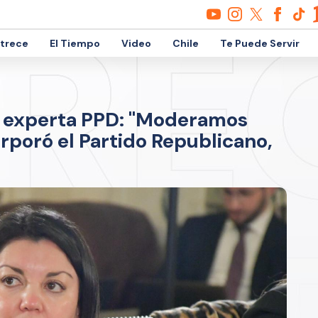
etrece
El Tiempo
Video
Chile
Te Puede Servir
n experta PPD: "Moderamos
rporó el Partido Republicano,