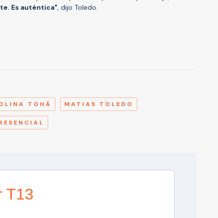
te. Es auténtica"
, dijo Toledo.
A
OLINA TOHÁ
MATIAS TOLEDO
RESENCIAL
r T13