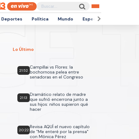
Deportes
Política
Mundo
Espectáculos
Empren
Lo Último
Campillai vs Flores: la
21:52
bochornosa pelea entre
senadoras en el Congreso
Dramático relato de madre
21:13
que sufrió encerrona junto a
sus hijos: niños supieron qué
hacer
Revisa AQUÍ el nuevo capítulo
20:22
de "Me enteré por la prensa"
con Mónica Pérez