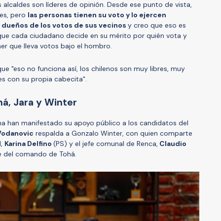
 alcaldes son líderes de opinión. Desde ese punto de vista,
tes, pero
las personas tienen su voto y lo ejercen
n dueños de los votos de sus vecinos
y creo que eso es
ue cada ciudadano decide en su mérito por quién vota y
r que lleva votos bajo el hombro.
 que "eso no funciona así, los chilenos son muy libres, muy
s con su propia cabecita".
á, Jara y Winter
na han manifestado su apoyo público a los candidatos del
Vodanovic
respalda a Gonzalo Winter, con quien comparte
l,
Karina Delfino
(PS) y el jefe comunal de Renca,
Claudio
te del comando de Tohá.