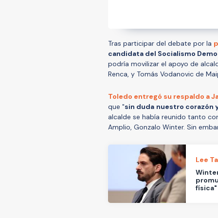
Tras participar del debate por la
p
candidata del Socialismo Democ
podría movilizar el apoyo de alca
Renca, y Tomás Vodanovic de Ma
Toledo entregó su respaldo a J
que "
sin duda
nuestro corazón y
alcalde se había reunido tanto co
Amplio, Gonzalo Winter. Sin embarg
Lee T
Winter
promu
física"