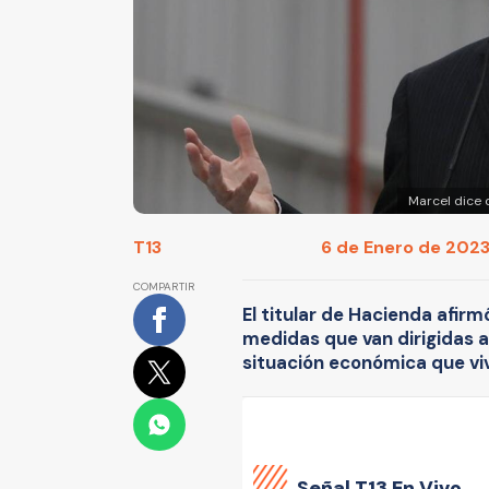
Marcel dice 
T13
6 de Enero de 2023
COMPARTIR
El titular de Hacienda afir
medidas que van dirigidas a
situación económica que viv
Señal
T13 En Vivo