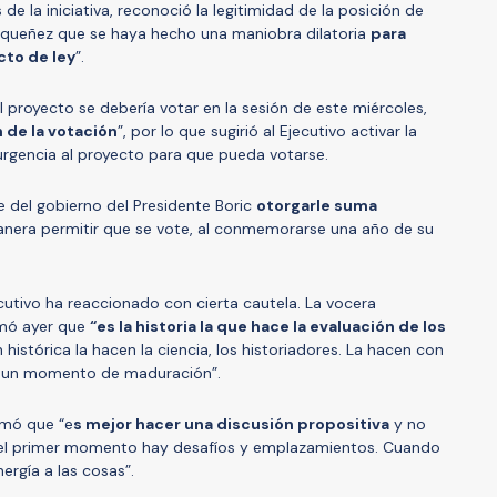
de la iniciativa, reconoció la legitimidad de la posición de
equeñez que se haya hecho una maniobra dilatoria
para
cto de ley
”.
proyecto se debería votar en la sesión de este miércoles,
 de la votación
”, por lo que sugirió al Ejecutivo activar la
urgencia al proyecto para que pueda votarse.
 del gobierno del Presidente Boric
otorgarle suma
nera permitir que se vote, al conmemorarse una año de su
cutivo ha reaccionado con cierta cautela. La vocera
rmó ayer que
“es la historia la que hace la evaluación de los
 histórica la hacen la ciencia, los historiadores. La hacen con
de un momento de maduración”.
irmó que “e
s mejor hacer una discusión propositiva
y no
el primer momento hay desafíos y emplazamientos. Cuando
ergía a las cosas”.