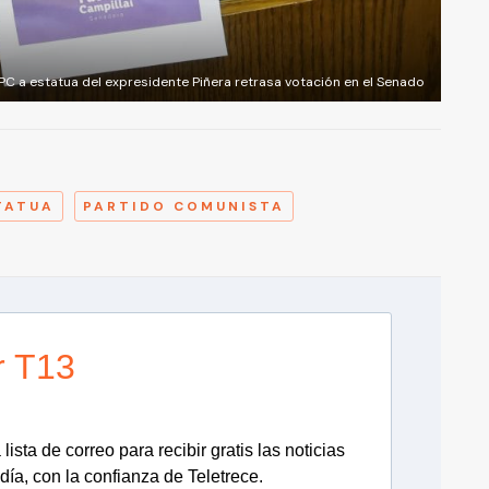
PC a estatua del expresidente Piñera retrasa votación en el Senado
A
TATUA
PARTIDO COMUNISTA
r T13
lista de correo para recibir gratis las noticias
día, con la confianza de Teletrece.