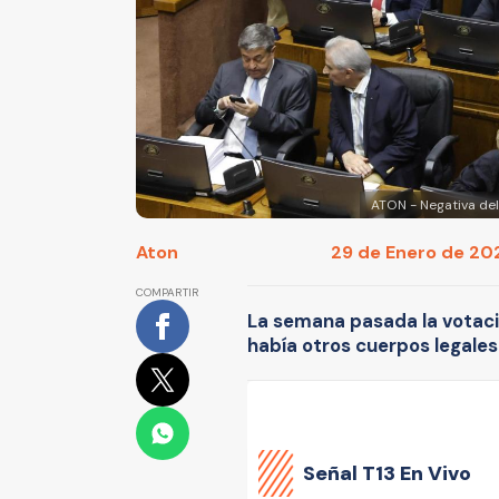
ATON - Negativa del
Aton
29 de Enero de 202
COMPARTIR
La semana pasada la votaci
había otros cuerpos legales
Señal
T13 En Vivo