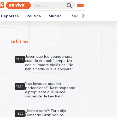
Deportes
Política
Mundo
Espectáculos
Empren
Lo Último
Joven que fue abandonada
13:39
cuando era bebé empatiza
con su madre biológica: "No
había nadie que la apoyara"
"Las leyes se pueden
13:24
perfeccionar": Kast responde
a propuesta que busca
suspender la Ley Karin
¿Será citado?: Esto dijo
13:22
Fernando Ortiz por los