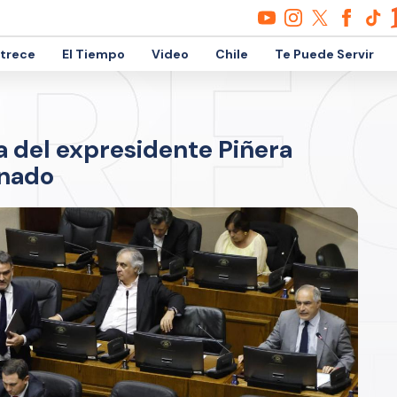
etrece
El Tiempo
Video
Chile
Te Puede Servir
a del expresidente Piñera
enado