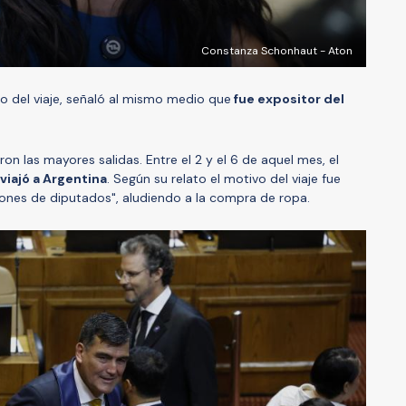
Constanza Schonhaut - Aton
ivo del viaje, señaló al mismo medio que
fue expositor del
ron las mayores salidas. Entre el 2 y el 6 de aquel mes, el
viajó a Argentina
. Según su relato el motivo del viaje fue
ones de diputados", aludiendo a la compra de ropa.