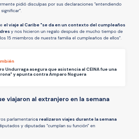
ormente pidió disculpas por sus declaraciones "entendiendo
ignificar".
ue
el viaje al Caribe "se da en un contexto del cumpleaños
adres
y nos hicieron un regalo después de mucho tiempo de
 los 15 miembros de nuestra familia el cumpleaños de ellos".
ambién
ro Undurraga asegura que asistencia al CEINA fue una
rrona" y apunta contra Amparo Noguera
 viajaron al extranjero en la semana
tros parlamentario
s realizaron viajes durante la semana
 diputados y diputadas "cumplan su función" en