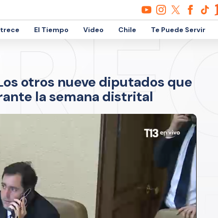
etrece
El Tiempo
Video
Chile
Te Puede Servir
Los otros nueve diputados que
rante la semana distrital