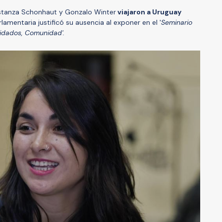
nstanza Schonhaut y Gonzalo Winter
viajaron a Uruguay
rlamentaria justificó su ausencia al exponer en el '
Seminario
uidados, Comunidad'.