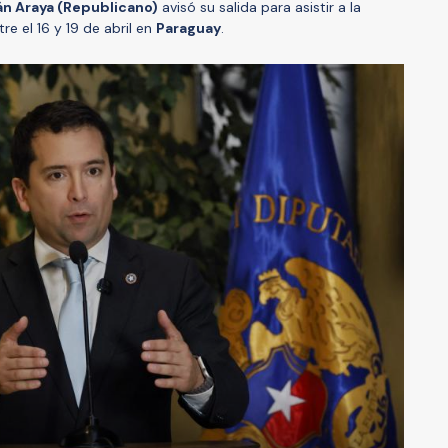
án Araya (Republicano)
avisó su salida para asistir a la
re el 16 y 19 de abril en
Paraguay
.