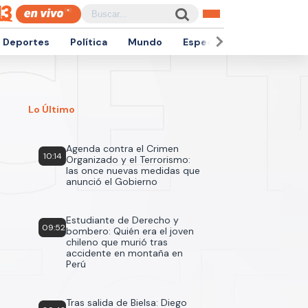
Deportes
Política
Mundo
Espectáculos
Empren
Lo Último
Agenda contra el Crimen
10:14
Organizado y el Terrorismo:
las once nuevas medidas que
anunció el Gobierno
Estudiante de Derecho y
09:52
bombero: Quién era el joven
chileno que murió tras
accidente en montaña en
Perú
Tras salida de Bielsa: Diego