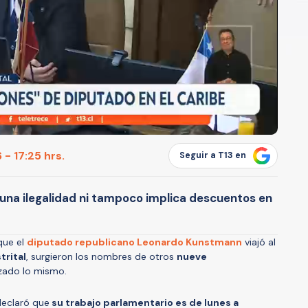
- 17:25 hrs.
Seguir a T13 en
 una ilegalidad ni tampoco implica descuentos en
que el
diputado republicano Leonardo Kunstmann
viajó al
trital
, surgieron los nombres de otros
nueve
izado lo mismo.
declaró que
su trabajo parlamentario es de lunes a