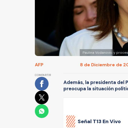
Paulina Vodanovic y proces
AFP
8 de Diciembre de 20
COMPARTIR
Además, la presidenta del P
preocupa la situación políti
Señal
T13 En Vivo