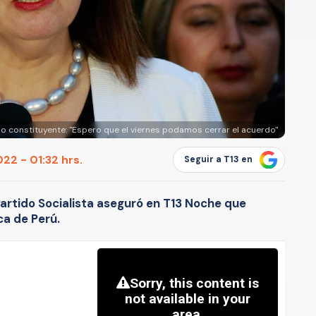
o constituyente: "Espero que el viernes podamos cerrar el acuerdo"
22 - 01:32 hrs.
Seguir a T13 en
artido Socialista aseguró en T13 Noche que
ca de Perú.