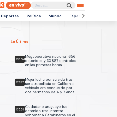
Deportes
Política
Mundo
Espectáculos
Empren
Lo Último
Megaoperativo nacional: 656
08:54
detenidos y 33.887 controles
en las primeras horas
Mujer lucha por su vida tras
07:37
ser atropellada en California:
vehículo era conducido por
dos hermanos de 4 y 7 años
Ciudadano uruguayo fue
05:31
detenido tras intentar
sobornar a Carabineros en el