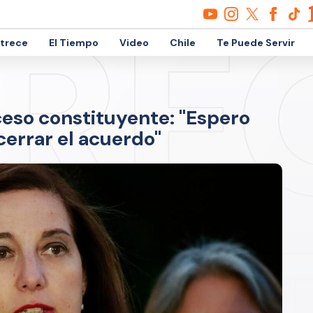
etrece
El Tiempo
Video
Chile
Te Puede Servir
ceso constituyente: "Espero
cerrar el acuerdo"