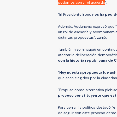
podamos cerrar el acuerdo
".
"El Presidente Boric
nos ha pedid
Además, Vodanovic expresó que "
un rol de asesoría y acompañamie
distintas propuestas", zanjó.
También hizo hincapié en continua
afectar la deliberación democráti
con la historia republicana de C
"
Hoy nuestra propuesta fue ach
que sean elegidos por la ciudadaní
"Propuse como alternativa plebis
proceso constituyente que est
Para cerrar, la política destacó "
el
de seguir con este proceso democ