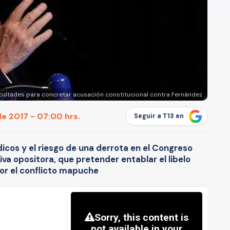
icultades para concretar acusación constitucional contra Fernández
e 2017 - 07:00 hrs.
Seguir a T13 en
dicos y el riesgo de una derrota en el Congreso
va opositora, que pretender entablar el libelo
por el conflicto mapuche