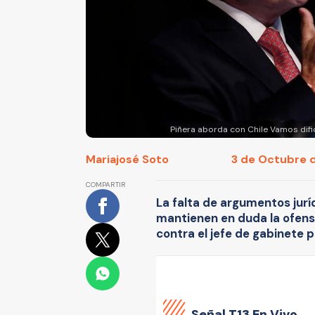
Piñera aborda con Chile Vamos dif
Mariajosé Soto
3 de Octubre d
COMPARTIR
La falta de argumentos jurí
mantienen en duda la ofensi
contra el jefe de gabinete 
Señal
T13 En Vivo