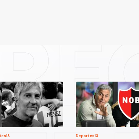
tes13
Deportes13