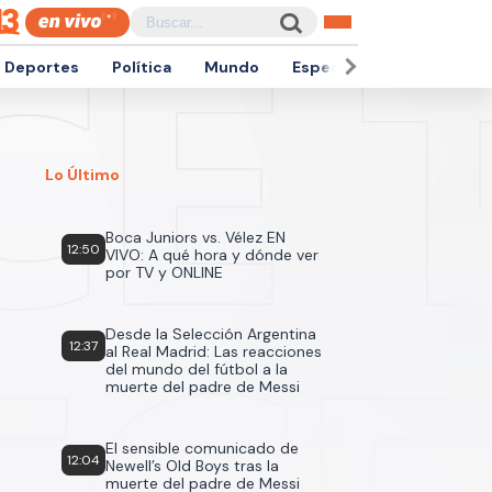
Deportes
Política
Mundo
Espectáculos
Empren
Lo Último
Boca Juniors vs. Vélez EN
12:50
VIVO: A qué hora y dónde ver
por TV y ONLINE
Desde la Selección Argentina
12:37
al Real Madrid: Las reacciones
del mundo del fútbol a la
muerte del padre de Messi
El sensible comunicado de
12:04
Newell’s Old Boys tras la
muerte del padre de Messi