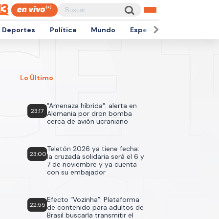
Deportes
Política
Mundo
Espectáculos
Empren
Lo Último
"Amenaza híbrida": alerta en
23:17
Alemania por dron bomba
cerca de avión ucraniano
Teletón 2026 ya tiene fecha:
23:00
la cruzada solidaria será el 6 y
7 de noviembre y ya cuenta
con su embajador
Efecto “Vozinha”: Plataforma
22:55
de contenido para adultos de
Brasil buscaría transmitir el