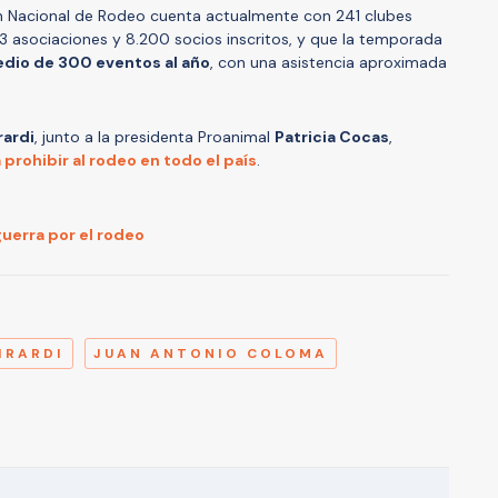
n Nacional de Rodeo cuenta actualmente con 241 clubes
3 asociaciones y 8.200 socios inscritos, y que la temporada
edio de 300 eventos al año
, con una asistencia aproximada
rardi
, junto a la presidenta Proanimal
Patricia Cocas
,
prohibir al rodeo en todo el país
.
guerra por el rodeo
A
IRARDI
JUAN ANTONIO COLOMA