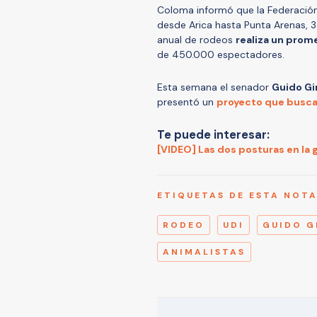
Coloma informó que la Federació
desde Arica hasta Punta Arenas, 3
anual de rodeos
realiza un prom
de 450.000 espectadores.
Esta semana el senador
Guido Gi
presentó un
proyecto que busca 
Te puede interesar:
[VIDEO] Las dos posturas en la 
ETIQUETAS DE ESTA NOT
RODEO
UDI
GUIDO G
ANIMALISTAS