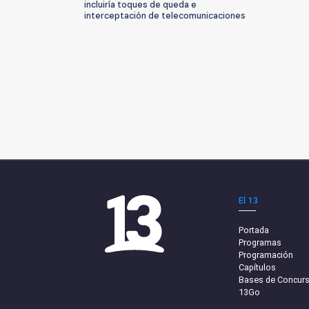
incluiría toques de queda e
interceptación de telecomunicaciones
El 13
Portada
Programas
Programación
Capítulos
Bases de Concur
13Go