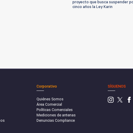
proyecto que busca suspender p
cinco años la Ley Karin
Corporativo
SÍGUENOS
Quiénes Somos
Área Comercial
Políticas Comerciales
Mediciones de antenas
sos
Denuncias Compliance