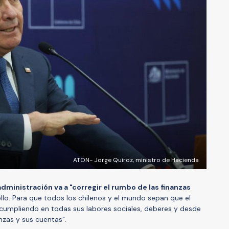
ATON- Jorge Quiroz, ministro de Hacienda
administración va a "corregir el rumbo de las finanzas
llo. Para que todos los chilenos y el mundo sepan que el
 cumpliendo en todas sus labores sociales, deberes y desde
nzas y sus cuentas".