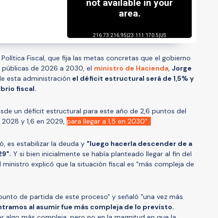
Política Fiscal, que fija las metas concretas que el gobierno
s públicas de 2026 a 2030, el
ministro de Hacienda
,
Jorge
de esta administración
el déficit estructural será de 1,5% y
ibrio fiscal.
de un déficit estructural para este año de 2,6 puntos del
en 2028 y 1,6 en 2029,
para llegar a 1,5 en 2030".
, es estabilizar la deuda y
"luego hacerla descender de a
29".
Y si bien inicialmente se había planteado llegar al fin del
el ministro explicó que la situación fiscal es "más compleja de
l punto de partida de este proceso" y señaló "una vez más
ntramos al asumir fue más compleja de lo previsto.
 algo más compleja, pero no en la magnitud en que la