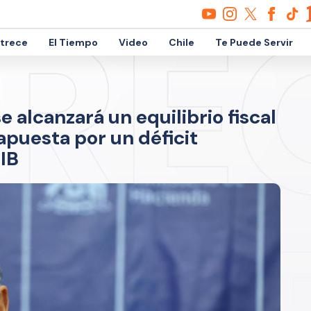
etrece
El Tiempo
Video
Chile
Te Puede Servir
 alcanzará un equilibrio fiscal
apuesta por un déficit
PIB