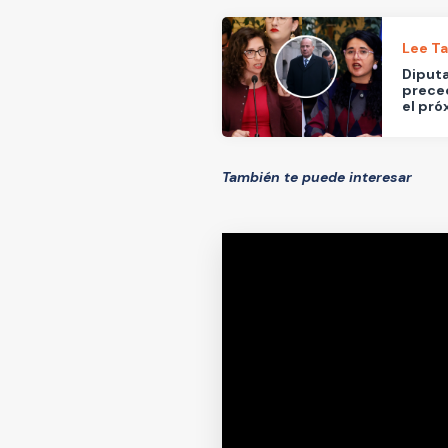
Lee T
Diputa
preced
el pró
También te puede interesar