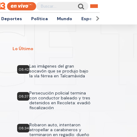
Deportes
Política
Mundo
Espectáculos
Empren
Lo Último
Las imágenes del gran
08:42
socavón que se produjo bajo
la vía férrea en Talcamávida
Persecución policial termina
08:37
con conductor baleado y tres
detenidos en Recoleta: evadió
fiscalización
Robaron auto, intentaron
08:34
atropellar a carabineros y
terminaron en regadío: dueño