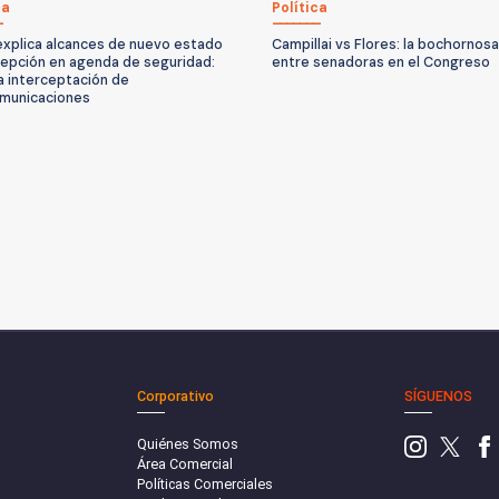
ca
Política
explica alcances de nuevo estado
Campillai vs Flores: la bochornos
epción en agenda de seguridad:
entre senadoras en el Congreso
ía interceptación de
municaciones
Corporativo
SÍGUENOS
Quiénes Somos
Área Comercial
Políticas Comerciales