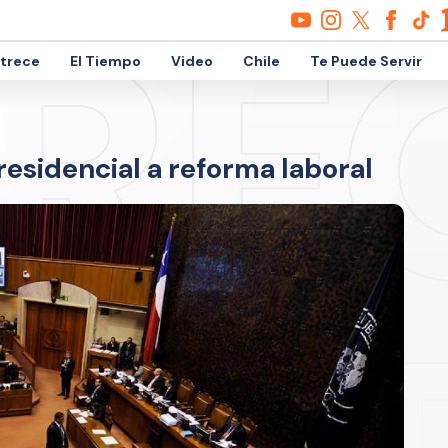
etrece
El Tiempo
Video
Chile
Te Puede Servir
esidencial a reforma laboral