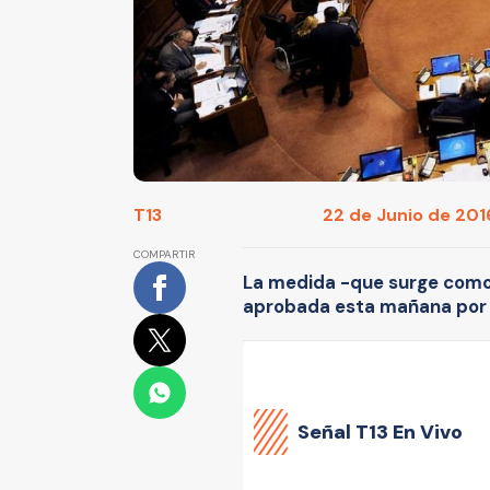
T13
22 de Junio de 2016
COMPARTIR
La medida -que surge como r
aprobada esta mañana por 
Señal
T13 En Vivo