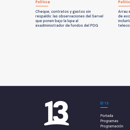
Política
Políti
Cheque, contratos y gastos sin
Arrau 
respaldo: las observaciones del Servel
de exc
que ponen bajo la lupa al
incluir
exadministrador de fondos del PDG
teleco
El 13
Portada
Programas
Programación