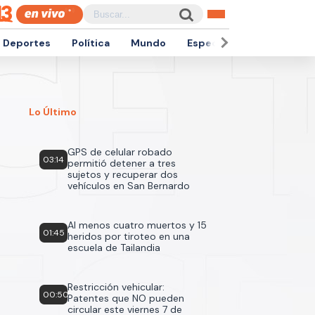
Deportes
Política
Mundo
Espectáculos
Empren
Lo Último
GPS de celular robado
03:14
permitió detener a tres
sujetos y recuperar dos
vehículos en San Bernardo
Al menos cuatro muertos y 15
01:45
heridos por tiroteo en una
escuela de Tailandia
Restricción vehicular:
00:50
Patentes que NO pueden
circular este viernes 7 de