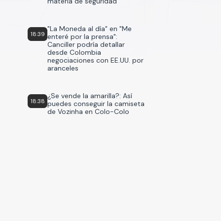
materia de seguridad
"La Moneda al día" en "Me
18:39
enteré por la prensa":
Canciller podría detallar
desde Colombia
negociaciones con EE.UU. por
aranceles
¿Se vende la amarilla?: Así
18:38
puedes conseguir la camiseta
de Vozinha en Colo-Colo