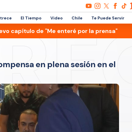
etrece
El Tiempo
Video
Chile
Te Puede Servir
evo capítulo de "Me enteré por la prensa"
ompensa en plena sesión en el