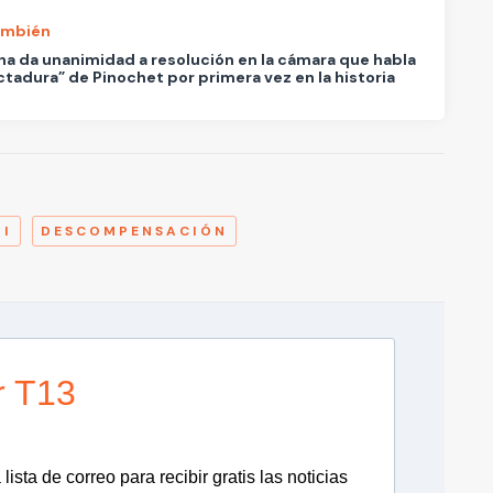
ambién
a da unanimidad a resolución en la cámara que habla
ctadura” de Pinochet por primera vez en la historia
A
HI
DESCOMPENSACIÓN
r T13
lista de correo para recibir gratis las noticias