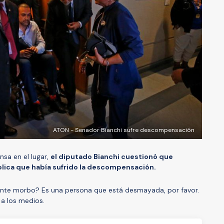
ATON - Senador Bianchi sufre descompensación
nsa en el lugar,
el diputado Bianchi cuestionó que
blica que había sufrido la descompensación.
ente morbo? Es una persona que está desmayada, por favor.
 a los medios.