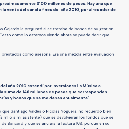
e aproximadamente $100 millones de pesos. Hay una que
 la venta del canal a fines del año 2010, por alrededor de
los Gajardo le preguntó si se trataba de bonos de su gestión...
: "visto como lo estamos viendo ahora se puede decir que
n prestados como asesoría. Era una mezcla entre evaluación
 del año 2010 extendí por Inversiones La Música a
or la suma de 146 millones de pesos que corresponden
sorías y bonos que se me daban anualmente"
.
o que Santiago Valdés o Nicolás Noguera, no recuerdo bien
ó (a mí o a mi asistente) que se devolvieran los fondos que se
de Bancard y que se anulara la factura 168, porque en su