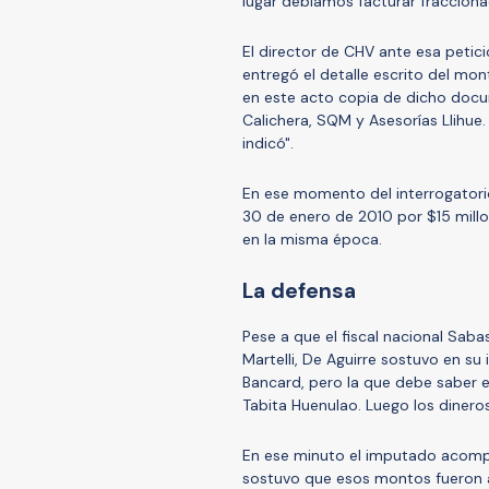
lugar debíamos facturar fraccion
El director de CHV ante esa petició
entregó el detalle escrito del mo
en este acto copia de dicho docu
Calichera, SQM y Asesorías Llihue.
indicó".
En ese momento del interrogatorio,
30 de enero de 2010 por $15 millon
en la misma época.
La defensa
Pese a que el fiscal nacional Sab
Martelli, De Aguirre sostuvo en su
Bancard, pero la que debe saber e
Tabita Huenulao. Luego los dinero
En ese minuto el imputado acomp
sostuvo que esos montos fueron a 