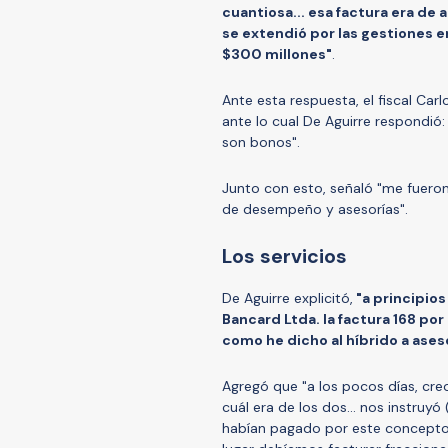
cuantiosa... esa factura era d
se extendió por las gestiones en
$300 millones"
.
Ante esta respuesta, el fiscal Car
ante lo cual De Aguirre respondió
son bonos".
Junto con esto, señaló "me fuero
de desempeño y asesorías".
Los servicios
De Aguirre explicitó,
"a principios
Bancard Ltda. la factura 168 p
como he dicho al híbrido a ase
Agregó que "a los pocos días, cre
cuál era de los dos... nos instruy
habían pagado por este concepto 