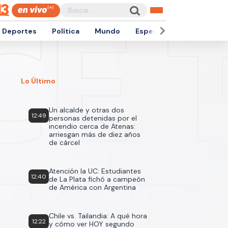
Deportes
Política
Mundo
Espectáculos
Empren
Lo Último
Un alcalde y otras dos
12:49
personas detenidas por el
incendio cerca de Atenas:
arriesgan más de diez años
de cárcel
Atención la UC: Estudiantes
12:40
de La Plata fichó a campeón
de América con Argentina
Chile vs. Tailandia: A qué hora
12:22
y cómo ver HOY segundo