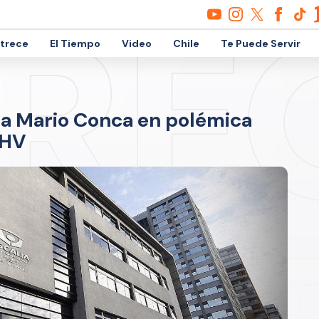
etrece
El Tiempo
Video
Chile
Te Puede Servir
 a Mario Conca en polémica
CHV