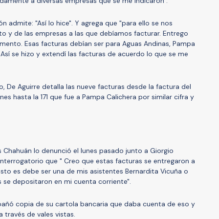
adamente a diversas empresas que se me indicaron".
n admite: "Así lo hice". Y agrega que "para ello se nos
nto y de las empresas a las que debíamos facturar. Entrego
mento. Esas facturas debían ser para Aguas Andinas, Pampa
 Así se hizo y extendí las facturas de acuerdo lo que se me
 De Aguirre detalla las nueve facturas desde la factura del
es hasta la 171 que fue a Pampa Calichera por similar cifra y
as Chahuán lo denunció el lunes pasado junto a Giorgio
 interrogatorio que " Creo que estas facturas se entregaron a
sto es debe ser una de mis asistentes Bernardita Vicuña o
s se depositaron en mi cuenta corriente".
añó copia de su cartola bancaria que daba cuenta de eso y
través de vales vistas.