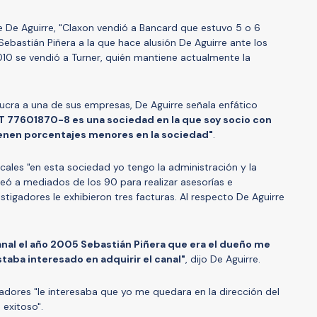
de De Aguirre, "Claxon vendió a Bancard que estuvo 5 o 6
ebastián Piñera a la que hace alusión De Aguirre ante los
2010 se vendió a Turner, quién mantiene actualmente la
lucra a una de sus empresas, De Aguirre señala enfático
UT 77601870-8 es una sociedad en la que soy socio con
tienen porcentajes menores en la sociedad"
.
iscales "en esta sociedad yo tengo la administración y la
reó a mediados de los 90 para realizar asesorías e
estigadores le exhibieron tres facturas. Al respecto De Aguirre
nal el año 2005 Sebastián Piñera que era el dueño me
aba interesado en adquirir el canal"
, dijo De Aguirre.
gadores "le interesaba que yo me quedara en la dirección del
 exitoso".