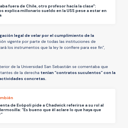
taba fuera de Chile, otro profesor hacía la clase":
os explica millonario sueldo en la USS pese a estar en
a
igación legal de velar por el cumplimiento de la
ación vigente por parte de todas las instituciones de
zará los instrumentos que la ley le confiere para ese fin”,
nterior de la Universidad San Sebastián se comentaba que
entantes de la derecha
tenían “contratos suculentos” con la
 actividades concretas.
ambién
enta de Evópoli pide a Chadwick referirse a su rol al
ermosilla: “Es bueno que él aclare lo que haya que
r”