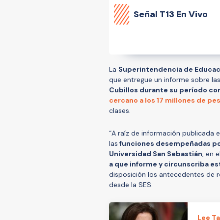
Señal
T13 En Vivo
La
Superintendencia de Educació
que entregue un informe sobre la
Cubillos durante su período c
cercano a los 17 millones de pe
clases.
“A raíz de información publicada 
las
funciones desempeñadas por l
Universidad San Sebastián
, en 
a que informe y circunscriba e
disposición los antecedentes de r
desde la SES.
Lee T