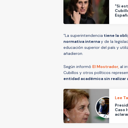
"Si es
Cubill
Españ
“La superintendencia
tiene la obl
normativa interna
y de la legisl
educación superior del país y utili
añadieron.
Según informó
El Mostrador,
al i
Cubillos y otros políticos repres
entidad académica sin realizar
Lee T
Presid
Caso H
aclara