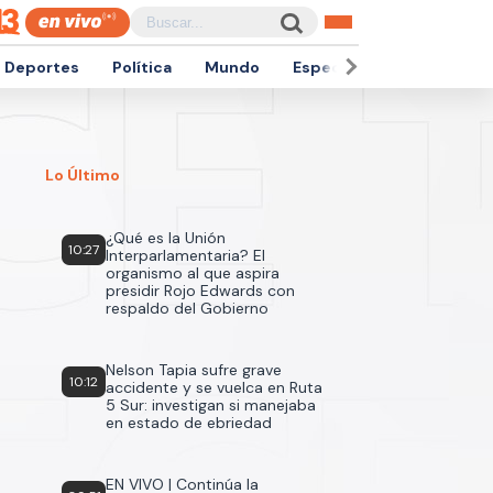
Deportes
Política
Mundo
Espectáculos
Empren
Lo Último
¿Qué es la Unión
10:27
Interparlamentaria? El
organismo al que aspira
presidir Rojo Edwards con
respaldo del Gobierno
Nelson Tapia sufre grave
10:12
accidente y se vuelca en Ruta
5 Sur: investigan si manejaba
en estado de ebriedad
EN VIVO | Continúa la