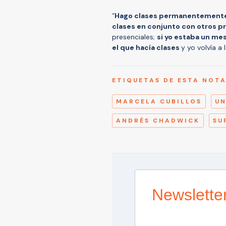
“
Hago clases permanentemente y
clases en conjunto con otros p
presenciales;
si yo estaba un mes
el que hacía clases
y yo volvía a
ETIQUETAS DE ESTA NOT
MARCELA CUBILLOS
UN
ANDRÉS CHADWICK
SU
Newslette