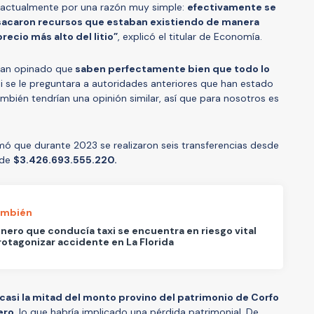
 actualmente por una razón muy simple:
efectivamente se
 sacaron recursos que estaban existiendo de manera
recio más alto del litio”
, explicó el titular de Economía.
han opinado que
saben perfectamente bien que todo lo
i se le preguntara a autoridades anteriores que han estado
bién tendrían una opinión similar, así que para nosotros es
mó que durante 2023 se realizaron seis transferencias desde
 de
$3.426.693.555.220.
ambién
nero que conducía taxi se encuentra en riesgo vital
rotagonizar accidente en La Florida
 casi la mitad del monto provino del patrimonio de Corfo
ero,
lo que habría implicado una pérdida patrimonial. De