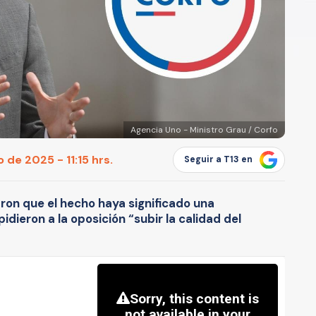
Agencia Uno - Ministro Grau / Corfo
 de 2025 - 11:15 hrs.
Seguir a T13 en
ron que el hecho haya significado una
pidieron a la oposición “subir la calidad del