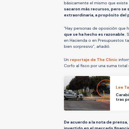
básicamente el mismo que existe
sacaron más recursos, pero se
extraordinaria, a propósito del p
“Hay personas de oposición que 
que se ha hecho es razonable.
S
en Hacienda o en Presupuestos tam
bien sorpresivo”, añadió.
Un
reportaje de The Clinic
infor
Corfo al fisco por una suma total
Lee T
Carabi
tras p
De acuerdo a la nota de prensa,
invertido en el mercado financi