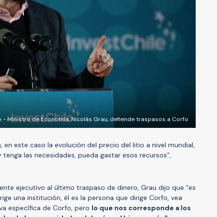
 - Ministro de Economía, Nicolás Grau, defiende traspasos a Corfo
, en este caso la evolución del precio del litio a nivel mundial,
 tenga las necesidades, pueda gastar esos recursos”,
dente ejecutivo al último traspaso de dinero, Grau dijo que “es
e una institución, él es la persona que dirige Corfo, vea
va específica de Corfo, pero
lo que nos corresponde a los