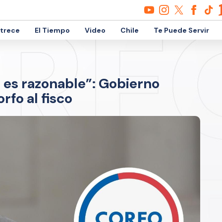
etrece
El Tiempo
Video
Chile
Te Puede Servir
 es razonable”: Gobierno
rfo al fisco