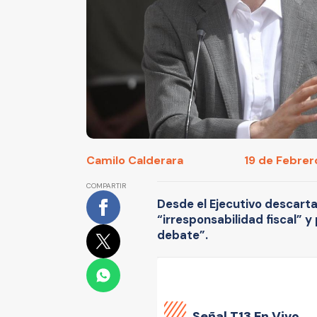
Camilo Calderara
19 de Febrero
COMPARTIR
Desde el Ejecutivo descarta
“irresponsabilidad fiscal” y 
debate”.
Señal
T13 En Vivo