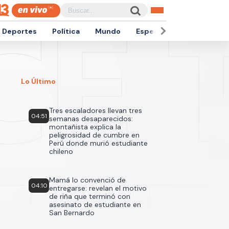
Deportes
Política
Mundo
Espectáculos
Empren
Lo Último
Tres escaladores llevan tres
04:51
semanas desaparecidos:
montañista explica la
peligrosidad de cumbre en
Perú donde murió estudiante
chileno
Mamá lo convenció de
04:10
entregarse: revelan el motivo
de riña que terminó con
asesinato de estudiante en
San Bernardo