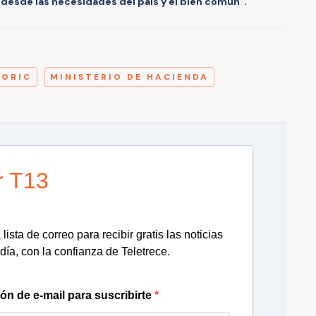
 desde las necesidades del país y el bien común”.
A
BORIC
MINISTERIO DE HACIENDA
r T13
lista de correo para recibir gratis las noticias
día, con la confianza de Teletrece.
ión de e-mail para suscribirte