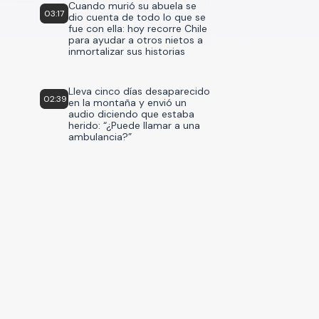
Cuando murió su abuela se
03:17
dio cuenta de todo lo que se
fue con ella: hoy recorre Chile
para ayudar a otros nietos a
inmortalizar sus historias
Lleva cinco días desaparecido
02:39
en la montaña y envió un
audio diciendo que estaba
herido: “¿Puede llamar a una
ambulancia?”