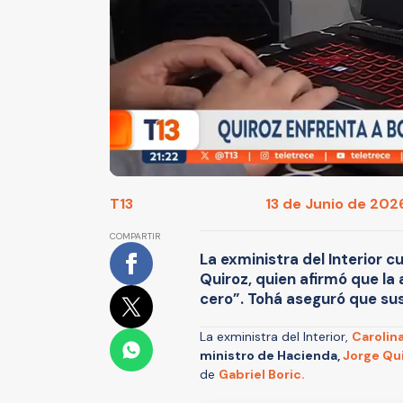
T13
13 de Junio de 2026
COMPARTIR
La exministra del Interior c
Quiroz, quien afirmó que la 
cero”. Tohá aseguró que su
La exministra del Interior,
Carolin
ministro de Hacienda,
Jorge Qu
de
Gabriel Boric.