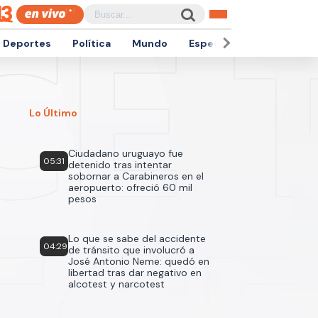
Deportes
Política
Mundo
Espectáculos
Empren
Lo Último
Ciudadano uruguayo fue
05:31
detenido tras intentar
sobornar a Carabineros en el
aeropuerto: ofreció 60 mil
pesos
Lo que se sabe del accidente
04:29
de tránsito que involucró a
José Antonio Neme: quedó en
libertad tras dar negativo en
alcotest y narcotest