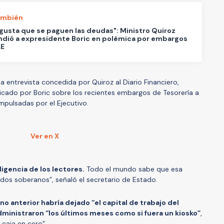
ambién
 gusta que se paguen las deudas": Ministro Quiroz
dió a expresidente Boric en polémica por embargos
AE
a entrevista concedida por Quiroz al Diario Financiero,
cado por Boric sobre los recientes embargos de Tesorería a
mpulsadas por el Ejecutivo.
Ver en X
eligencia de los lectores.
Todo el mundo sabe que esa
os soberanos”, señaló el secretario de Estado.
no anterior habría dejado “el capital de trabajo del
dministraron “los últimos meses como si fuera un kiosko”
,
caja en cero”.