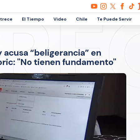
etrece
El Tiempo
Video
Chile
Te Puede Servir
 acusa “beligerancia” en
Boric: "No tienen fundamento"