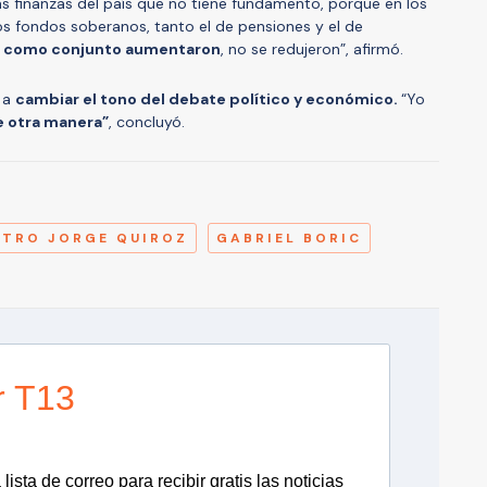
s finanzas del país que no tiene fundamento, porque en los
los fondos soberanos, tanto el de pensiones y el de
como conjunto aumentaron
, no se redujeron”, afirmó.
o a
cambiar el tono del debate político y económico.
“Yo
de otra manera”
, concluyó.
A
STRO JORGE QUIROZ
GABRIEL BORIC
r T13
lista de correo para recibir gratis las noticias