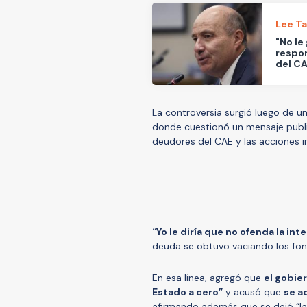
Lee T
"No le
respon
del C
La controversia surgió luego de un
donde cuestionó un mensaje publi
deudores del CAE y las acciones i
“Yo le diría que no ofenda la int
deuda se obtuvo vaciando los fond
En esa línea, agregó que
el gobier
Estado a cero”
y acusó que
se a
afirmando además que se dejó “la 