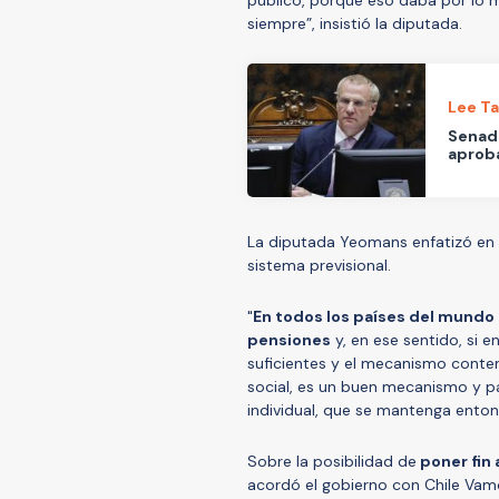
público, porque eso daba por lo m
siempre”, insistió la diputada.
Lee T
Senado
aproba
La diputada Yeomans enfatizó en 
sistema previsional.
"
En todos los países del mundo
pensiones
y, en ese sentido, si 
suficientes y el mecanismo conte
social, es un buen mecanismo y pag
individual, que se mantenga entonc
Sobre la posibilidad de
poner fin 
acordó el gobierno con Chile Vam