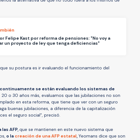
enos la alternativa de que no todo fuera a los mismos de
ambién
r Felipe Kast por reforma de pensiones: "No voy a
r un proyecto de ley que tenga deficiencias"
que su postura es ir evaluando el funcionamiento del
 continuamente se están evaluando los sistemas de
en 20 o 30 años más, evaluamos que las jubilaciones no son
mplado en esta reforma, que tiene que ver con un seguro
a buenas jubilaciones, a diferencia de la capitalización
es el seguro social", precisó.
a las AFP,
que se mantienen en este nuevo sistema que
os,
o la
creación de una AFP estatal
,
Yeomans dice que son