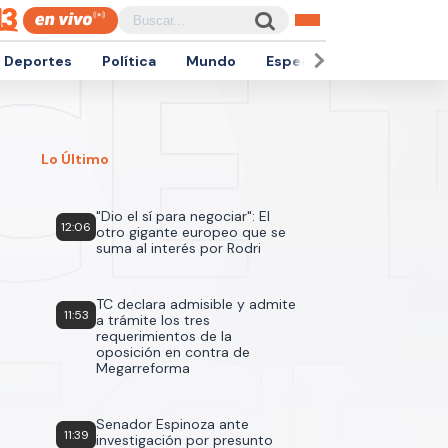
Deportes
Política
Mundo
Espectáculos
Empren
Lo Último
"Dio el sí para negociar": El
12:06
otro gigante europeo que se
suma al interés por Rodri
TC declara admisible y admite
11:53
a trámite los tres
requerimientos de la
oposición en contra de
Megarreforma
Senador Espinoza ante
11:39
investigación por presunto