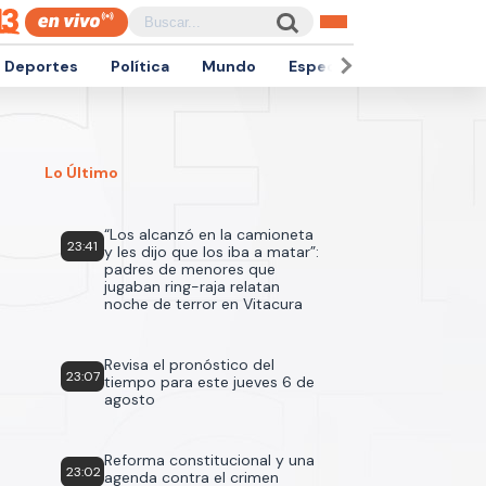
Deportes
Política
Mundo
Espectáculos
Empren
Lo Último
“Los alcanzó en la camioneta
23:41
y les dijo que los iba a matar”:
padres de menores que
jugaban ring-raja relatan
noche de terror en Vitacura
Revisa el pronóstico del
23:07
tiempo para este jueves 6 de
agosto
Reforma constitucional y una
23:02
agenda contra el crimen