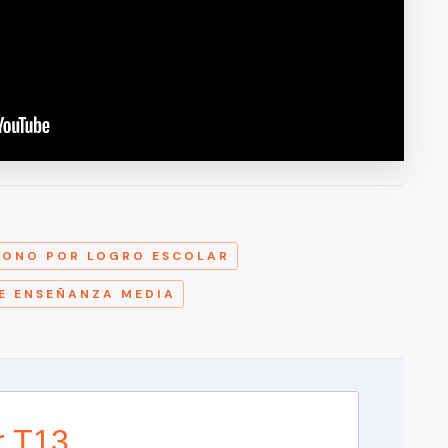
A
BONO POR LOGRO ESCOLAR
E ENSEÑANZA MEDIA
r T13