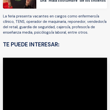
una "mala costumbre" de los chilenos
La feria presenta vacantes en cargos como enfermero/a
clínico, TENS, operador de maquinaria, reponedor, vendedor/a
del retail, guardia de seguridad, cajero/a, profesor/a de
enseñanza media, psicólogo/a laboral, entre otros.
TE PUEDE INTERESAR: