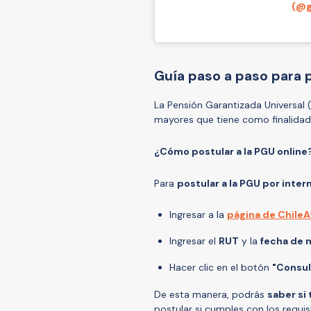
(@g
Guía paso a paso para p
La Pensión Garantizada Universal (
mayores que tiene como finalida
¿Cómo postular a la PGU online
Para
postular a la PGU por inter
Ingresar a la
página de Chile
Ingresar el
RUT
y la
fecha de 
Hacer clic en el botón
"Consul
De esta manera, podrás
saber si
postular si cumples con los requis