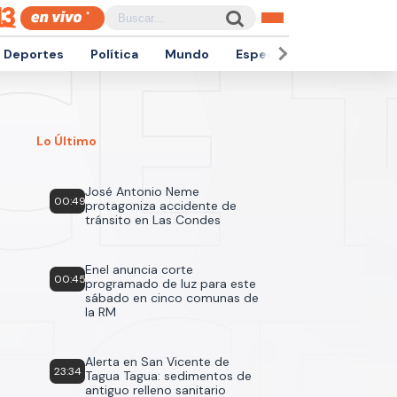
Deportes
Política
Mundo
Espectáculos
Empren
Lo Último
José Antonio Neme
00:49
protagoniza accidente de
tránsito en Las Condes
Enel anuncia corte
00:45
programado de luz para este
sábado en cinco comunas de
la RM
Alerta en San Vicente de
23:34
Tagua Tagua: sedimentos de
antiguo relleno sanitario