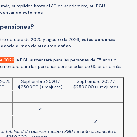
o más, cumplidos hasta el 30 de septiembre,
su PGU
contar de este mes
.
 pensiones?
ntre octubre de 2025 y agosto de 2026,
estas personas
 desde el mes de su cumpleaños
.
de 2026
la PGU aumentará para las personas de 75 años o
rementará para las personas pensionadas de 65 años o más.
 2025
Septiembre 2026 /
Septiembre 2027 /
00
$250.000 (+ reajuste)
$250.000 (+ reajuste)
✓
✓
 la totalidad de quienes reciben PGU tendrán el aumento a
$250.000 + reajuste.