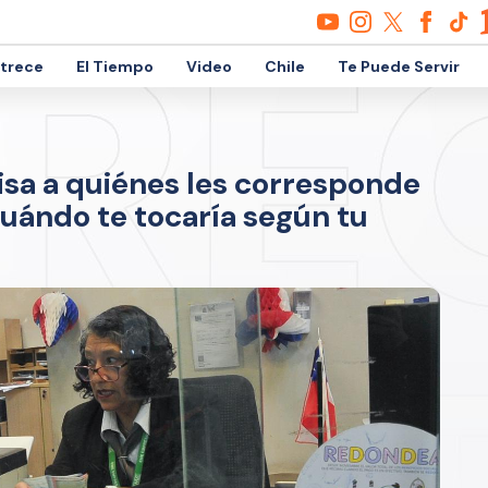
etrece
El Tiempo
Video
Chile
Te Puede Servir
isa a quiénes les corresponde
uándo te tocaría según tu