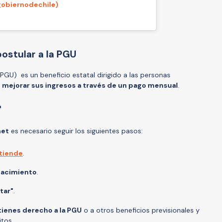
obiernodechile)
ostular a la PGU
PGU) es un beneficio estatal dirigido a las personas
d
mejorar sus ingresos a través de un pago mensual
.
?
net
es necesario seguir los siguientes pasos:
Atiende
.
nacimiento
.
tar"
.
 tienes derecho a la PGU
o a otros beneficios previsionales y
itos.