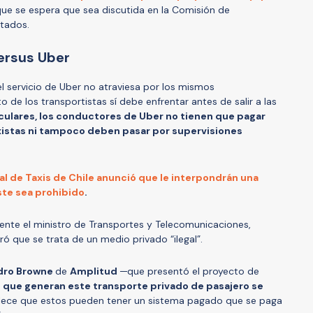
ue se espera que sea discutida en la Comisión de
tados.
versus Uber
el servicio de Uber no atraviesa por los mismos
o de los transportistas sí debe enfrentar antes de salir a las
iculares, los conductores de Uber no tienen que pagar
axistas ni tampoco deben pasar por supervisiones
l de Taxis de Chile anunció que le
interpondrán una
ste sea prohibido
.
nte el ministro de Transportes y Telecomunicaciones,
 que se trata de un medio privado “ilegal”.
dro Browne
de
Amplitud
─que presentó el proyecto de
s que generan este transporte privado de pasajero se
ece que estos pueden tener un sistema pagado que se paga