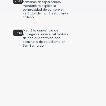
04:51
semanas desaparecidos:
montañista explica la
peligrosidad de cumbre en
Perú donde murió estudiante
chileno
Mamá lo convenció de
04:10
entregarse: revelan el motivo
de riña que terminó con
asesinato de estudiante en
San Bernardo