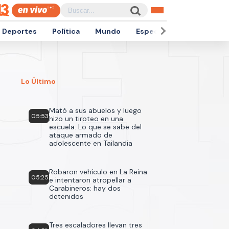
Deportes
Política
Mundo
Espectáculos
Empren
Lo Último
Mató a sus abuelos y luego
05:53
hizo un tiroteo en una
escuela: Lo que se sabe del
ataque armado de
adolescente en Tailandia
Robaron vehículo en La Reina
05:25
e intentaron atropellar a
Carabineros: hay dos
detenidos
Tres escaladores llevan tres