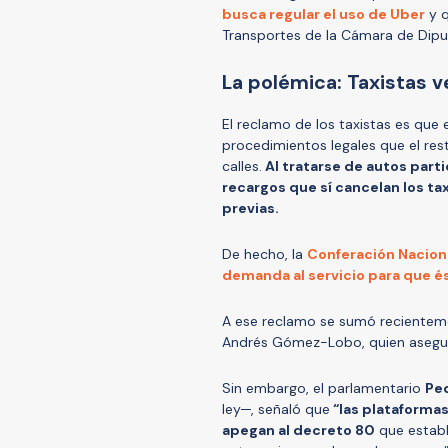
busca regular el uso de Uber
y q
Transportes de la Cámara de Dipu
La polémica: Taxistas 
El reclamo de los taxistas es que 
procedimientos legales que el rest
calles.
Al tratarse de autos part
recargos que sí cancelan los t
previas.
De hecho, la
Conferación Naciona
demanda al servicio para que é
A ese reclamo se sumó recienteme
Andrés Gómez-Lobo, quien aseguró
Sin embargo, el parlamentario
Pe
ley─, señaló que
“las plataforma
apegan al decreto 80
que establ