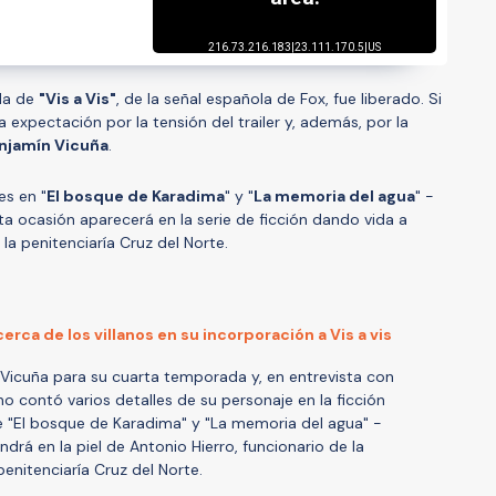
da de
"Vis a Vis"
, de la señal española de Fox, fue liberado. Si
ra expectación por la tensión del trailer y, además, por la
njamín Vicuña
.
es en "
El bosque de Karadima
" y "
La memoria del agua
" -
ta ocasión aparecerá en la serie de ficción dando vida a
 la penitenciaría Cruz del Norte.
rca de los villanos en su incorporación a Vis a vis
n Vicuña para su cuarta temporada y, en entrevista con
no contó varios detalles de su personaje en la ficción
de "El bosque de Karadima" y "La memoria del agua" -
rá en la piel de Antonio Hierro, funcionario de la
penitenciaría Cruz del Norte.