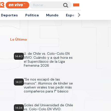
Deportes
Política
Mundo
Espectáculos
Empren
Lo Último
U. de Chile vs. Colo-Colo EN
14:40
VIVO: Cuándo y a qué hora es
el Superclásico de la Liga
Femenina 2026
“Se nos escapó de las
14:37
manos": Alumnos de kínder se
vuelven virales tras pedir más
compañeros para 1° básico
Goles del Universidad de Chile
14:34
vs. Colo-Colo EN VIVO: