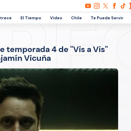
etrece
El Tiempo
Video
Chile
Te Puede Servir
de temporada 4 de "Vis a Vis"
njamín Vicuña