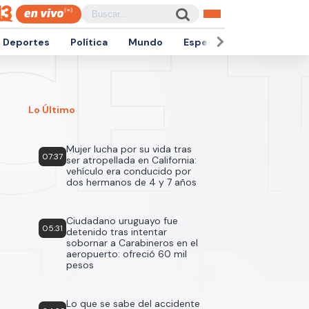
Deportes
Política
Mundo
Espectáculos
Empren
Lo Último
Mujer lucha por su vida tras
07:37
ser atropellada en California:
vehículo era conducido por
dos hermanos de 4 y 7 años
Ciudadano uruguayo fue
05:31
detenido tras intentar
sobornar a Carabineros en el
aeropuerto: ofreció 60 mil
pesos
Lo que se sabe del accidente