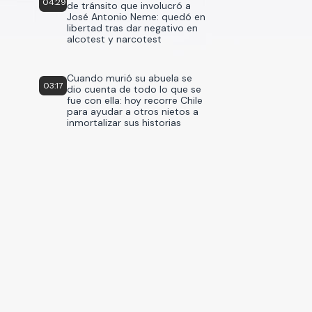
04:29
de tránsito que involucró a
José Antonio Neme: quedó en
libertad tras dar negativo en
alcotest y narcotest
Cuando murió su abuela se
03:17
dio cuenta de todo lo que se
fue con ella: hoy recorre Chile
para ayudar a otros nietos a
inmortalizar sus historias