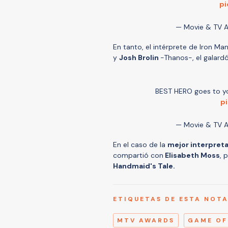
pi
— Movie & TV 
En tanto, el intérprete de Iron Ma
y
Josh Brolin
-Thanos-, el galard
BEST HERO goes to your
p
— Movie & TV 
En el caso de la
mejor interpret
compartió con
Elisabeth Moss
, 
Handmaid's Tale.
ETIQUETAS DE ESTA NOT
MTV AWARDS
GAME OF