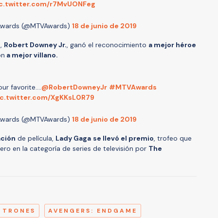
c.twitter.com/r7MvUONFeg
Awards (@MTVAwards)
18 de junio de 2019
n,
Robert Downey Jr.
, ganó el reconocimiento
a mejor héroe
ón
a mejor villano.
 favorite....
@RobertDowneyJr
#MTVAwards
ic.twitter.com/XgKKsL0R79
Awards (@MTVAwards)
18 de junio de 2019
ación
de película,
Lady Gaga
se llevó el premio
, trofeo que
pero en la categoría de series de televisión por
The
A
 TRONES
AVENGERS: ENDGAME