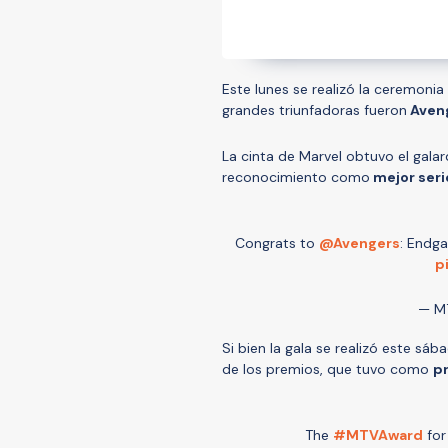
Este lunes se realizó la ceremoni
grandes triunfadoras fueron
Aven
La cinta de Marvel obtuvo el gala
reconocimiento como
mejor seri
Congrats to
@Avengers
: Endg
p
— M
Si bien la gala se realizó este sá
de los premios, que tuvo como
p
The
#MTVAward
for