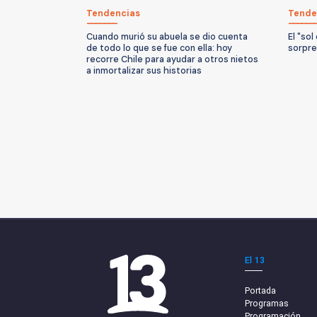
Tendencias
Tende
Cuando murió su abuela se dio cuenta
El "sol
de todo lo que se fue con ella: hoy
sorpre
recorre Chile para ayudar a otros nietos
a inmortalizar sus historias
El 13
Portada
Programas
Programación