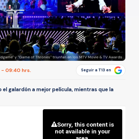
ndgame" y "Game of Thrones" triunfan en los MTV Movie & TV Awards
 - 09:40 hrs.
Seguir a T13 en
 el galardón a mejor película, mientras que la