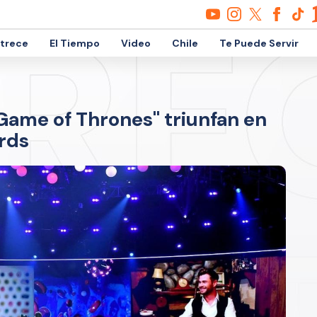
etrece
El Tiempo
Video
Chile
Te Puede Servir
Game of Thrones" triunfan en
rds