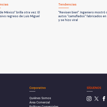
ncias
Tendencias
 de México" brilla otra vez: El
"Revisen bien": Ingeniero mostró 
sivo regreso de Luis Miguel
autos "camuflados" fabricados en
y se hizo viral
Corporativo
SÍGUENOS
Quiénes Somos
Área Comercial
Políticas Comerciales