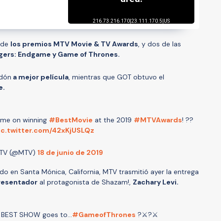
a de
los premios MTV Movie & TV Awards
, y dos de las
gers: Endgame
y Game of Thrones.
rdón
a mejor película
, mientras que GOT obtuvo el
e.
ame on winning
#BestMovie
at the 2019
#MTVAwards
! ??
ic.twitter.com/42xKjUSLQz
TV (@MTV)
18 de junio de 2019
bado en Santa Mónica, California, MTV trasmitió ayer la entrega
resentador
al protagonista de Shazam!,
Zachary Levi.
 BEST SHOW goes to...
#GameofThrones
?⚔️?⚔️