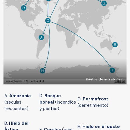
Puntos de no retorno
A.
Amazonia
D.
Bosque
G.
Permafrost
(sequías
boreal
(incendios
(derretimiento)
frecuentes)
y pestes)
B.
Hielo del
H.
Hielo en el oeste
Ártico
E.
Corales
(gran