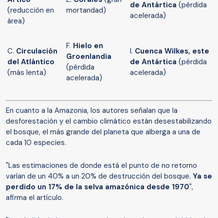
de Ant
ártica
(pérdida
(reducción en
mortandad)
acelerada)
área)
F.
Hielo en
C.
Circulaci
ón
I.
Cuenca Wilkes, este
Groenlandia
del Atlántico
de Ant
ártica
(pérdida
(pérdida
(más lenta)
acelerada)
acelerada)
En cuanto a la Amazonia, los autores señalan que la
desforestación y el cambio climático están desestabilizando
el bosque, el más grande del planeta que alberga a una de
cada 10 especies.
"Las estimaciones de donde está el punto de no retorno
varían de un 40% a un 20% de destrucción del bosque.
Ya se
perdido un 17%
de la selva amaz
ónica
desde 1970
",
afirma el artículo.