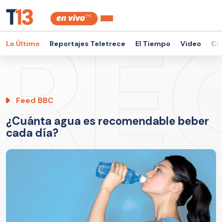
Lo Último
Reportajes Teletrece
El Tiempo
Video
Ch
Feed BBC
¿Cuánta agua es recomendable beber
cada día?