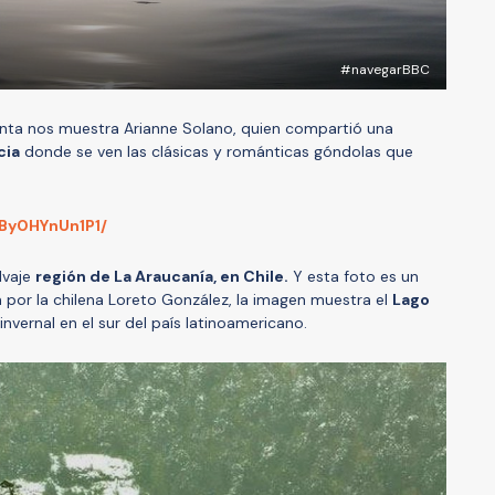
#navegarBBC
nta nos muestra Arianne Solano, quien compartió una
cia
donde se ven las clásicas y románticas góndolas que
/By0HYnUn1P1/
alvaje
r
egión de La Araucanía, en Chile.
Y esta foto es un
por la chilena Loreto González, la imagen muestra el
Lago
vernal en el sur del país latinoamericano.