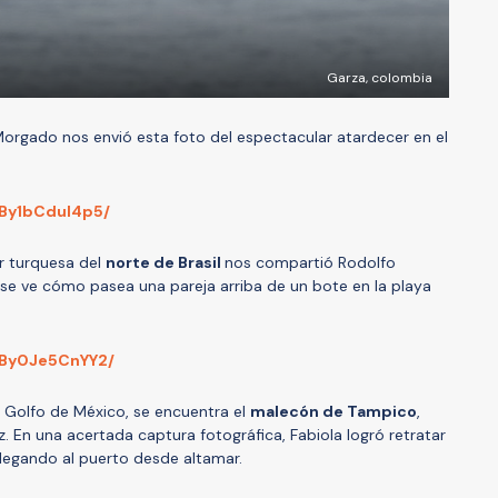
Garza, colombia
Morgado nos envió esta foto del espectacular atardecer en el
/By1bCdul4p5/
r turquesa del
norte de Brasil
nos compartió Rodolfo
a se ve cómo pasea una pareja arriba de un bote en la playa
/By0Je5CnYY2/
l Golfo de México, se encuentra el
malec
ón de
Tampico
,
. En una acertada captura fotográfica, Fabiola logró retratar
egando al puerto desde altamar.