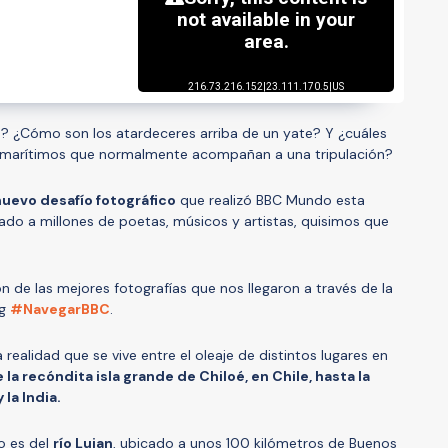
? ¿Cómo son los atardeceres arriba de un yate? Y ¿cuáles
s marítimos que normalmente acompañan a una tripulación?
nuevo desaf
ío fotográfico
que realizó BBC Mundo esta
ado a millones de poetas, músicos y artistas, quisimos que
n de las mejores fotografías que nos llegaron a través de la
ag
#NavegarBBC
.
realidad que se vive entre el oleaje de distintos lugares en
 la rec
ó
ndita isla grande de Chilo
é, en Chile, hasta
la
la India.
o es del
río Lujan
, ubicado a unos 100 kilómetros de Buenos