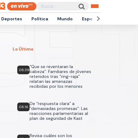
Deportes
Política
Mundo
Espectáculos
Empren
Lo Último
“Que se reventaran la
08:39
cabeza”: Familiares de jóvenes
retenidos tras “ring-raja”
relatan las amenazas
recibidas por los menores
De “respuesta clara” a
08:16
“demasiadas promesas”: Las
reacciones parlamentarias al
plan de seguridad de Kast
Revisa cuáles son los