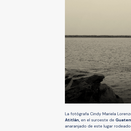
La fotógrafa Cindy Mariela Loren
Atitl
án
,
en el suroeste de
Guatem
anaranjado de este lugar rodeado