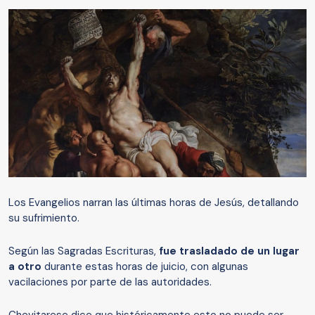
Los Evangelios narran las últimas horas de Jesús, detallando
su sufrimiento.
Según las Sagradas Escrituras,
fue trasladado de un lugar
a otro
durante estas horas de juicio, con algunas
vacilaciones por parte de las autoridades.
Chevitarese dice que históricamente esto no puede ser