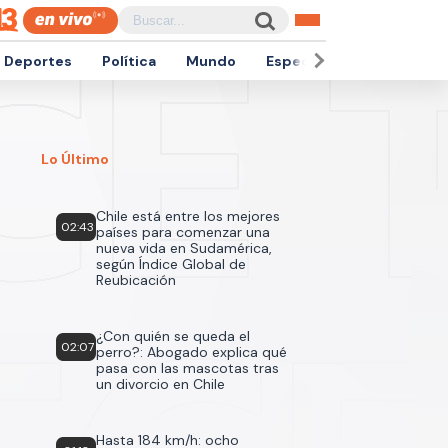
Deportes
Política
Mundo
Espectáculos
Empren
Lo Último
Chile está entre los mejores
02:43
países para comenzar una
nueva vida en Sudamérica,
según Índice Global de
Reubicación
¿Con quién se queda el
02:07
perro?: Abogado explica qué
pasa con las mascotas tras
un divorcio en Chile
Hasta 184 km/h: ocho