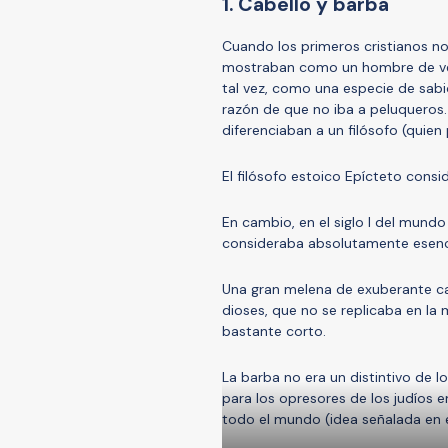
1. Cabello y barba
Cuando los primeros cristianos n
mostraban como un hombre de verd
tal vez, como una especie de sabi
razón de que no iba a peluqueros.
diferenciaban a un filósofo (quie
El filósofo estoico Epícteto cons
En cambio, en el siglo I del mund
consideraba absolutamente esenci
Una gran melena de exuberante cab
dioses, que no se replicaba en la 
bastante corto.
La barba no era un distintivo de l
para los opresores de los judíos 
todo el mundo (idea señalada en e