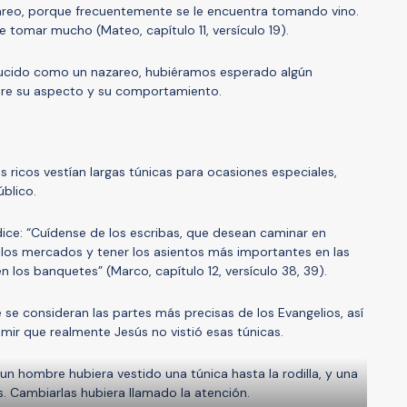
areo, porque frecuentemente se le encuentra tomando vino.
e tomar mucho (Mateo, capítulo 11, versículo 19).
y lucido como un nazareo, hubiéramos esperado algún
tre su aspecto y su comportamiento.
 ricos vestían largas túnicas para ocasiones especiales,
úblico.
ice: “Cuídense de los escribas, que desean caminar en
n los mercados y tener los asientos más importantes en las
n los banquetes” (Marco, capítulo 12, versículo 38, 39).
se consideran las partes más precisas de los Evangelios, así
ir que realmente Jesús no vistió esas túnicas.
un hombre hubiera vestido una túnica hasta la rodilla, y una
os. Cambiarlas hubiera llamado la atención.