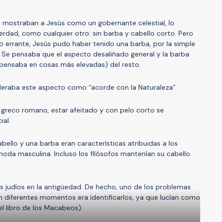
o mostraban a Jesús como un gobernante celestial, lo
ad, como cualquier otro: sin barba y cabello corto. Pero
o errante, Jesús pudo haber tenido una barba, por la simple
 Se pensaba que el aspecto desaliñado general y la barba
n pensaba en cosas más elevadas) del resto.
ideraba este aspecto como “acorde con la Naturaleza”.
o greco romano, estar afeitado y con pelo corto se
al.
ello y una barba eran características atribuidas a los
moda masculina. Incluso los filósofos mantenían su cabello
os judíos en la antigüedad. De hecho, uno de los problemas
en diferentes momentos era identificarlos, ya que lucían como
l libro de los Macabeos).