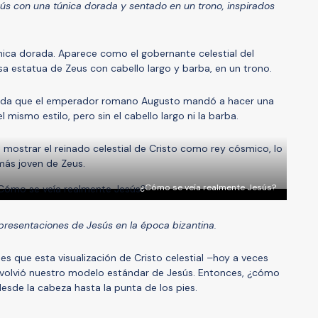
sús con una túnica dorada y sentado en un trono, inspirados
única dorada. Aparece como el gobernante celestial del
a estatua de Zeus con cabello largo y barba, en un trono.
cida que el emperador romano Augusto mandó a hacer una
l mismo estilo, pero sin el cabello largo ni la barba.
 mostrar el reinado celestial de Cristo como rey cósmico, lo
ás joven de Zeus.
¿Cómo se veía realmente Jesús?
epresentaciones de Jesús en la época bizantina.
es que esta visualización de Cristo celestial –hoy a veces
e volvió nuestro modelo estándar de Jesús. Entonces, ¿cómo
sde la cabeza hasta la punta de los pies.