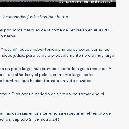
¿Cómo se veía realmente Jesús?
 las monedas judías llevaban barba.
s por Roma después de la toma de Jerusalén en el 70 d.C.
an barba.
ok “natural”, puede haber tenido una barba corta, como los
edas judías, pero su pelo probablemente no era muy largo.
sea un poco largo, hubiéramos esperado alguna reacción. A
as desaliñadas y el pelo ligeramente largo, se les
mo hombres que habían tomado un voto nazareo.
arse a Dios por un periodo de tiempo, no tomar vino ni
aban las cabezas en una ceremonia especial en el templo de
hos, capítulo 21, versículo 24).