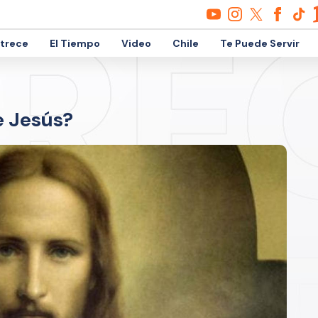
etrece
El Tiempo
Video
Chile
Te Puede Servir
e Jesús?