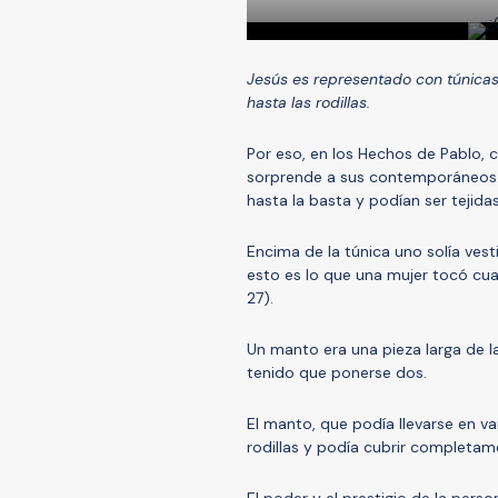
Jesús es representado con túnicas
hasta las rodillas.
Por eso, en los Hechos de Pablo, c
sorprende a sus contemporáneos.
hasta la basta y podían ser tejid
Encima de la túnica uno solía ves
esto es lo que una mujer tocó cua
27).
Un manto era una pieza larga de l
tenido que ponerse dos.
El manto, que podía llevarse en v
rodillas y podía cubrir completame
El poder y el prestigio de la pers