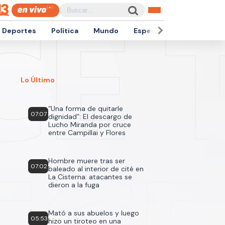
Deportes
Política
Mundo
Espectáculos
Empren
Lo Último
“Una forma de quitarle
07:07
dignidad”: El descargo de
Lucho Miranda por cruce
entre Campillai y Flores
Hombre muere tras ser
07:02
baleado al interior de cité en
La Cisterna: atacantes se
dieron a la fuga
Mató a sus abuelos y luego
05:53
hizo un tiroteo en una