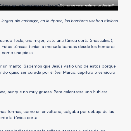
¿Cómo se veía realmente Jesús?
 largas, sin embargo, en la época, los hombres usaban túnicas
uando Tecla, una mujer, viste una túnica corta (masculina),
 Estas túnicas tenían a menudo bandas desde los hombros
as como una pieza.
tir un manto. Sabemos que Jesús vistió uno de estos porque
ndo quiso ser curada por él (ver Marco, capítulo 5 versículo
ana, aunque no muy gruesa. Para calentarse uno hubiera
arias formas, como un envoltorio, colgaba por debajo de las
nte la túnica corta.
ona eran indicados por la calidad, tamaño y color de los