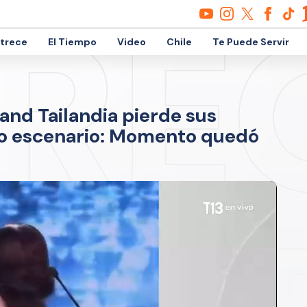
etrece
El Tiempo
Video
Chile
Te Puede Servir
and Tailandia pierde sus
eno escenario: Momento quedó