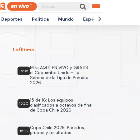
Deportes
Política
Mundo
Espectáculos
Empren
Lo Último
Mira AQUÍ, EN VIVO y GRATIS
15:35
el Coquimbo Unido - La
Serena de la Liga de Primera
2026
15 de 16: Los equipos
15:20
clasificados a octavos de final
de Copa Chile 2026
Copa Chile 2026: Partidos,
15:16
grupos y resultados