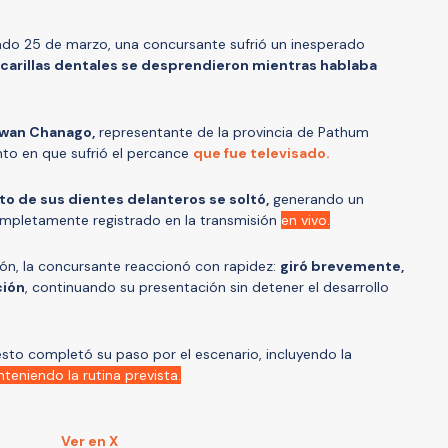
sado 25 de marzo, una concursante sufrió un inesperado
 carillas dentales se desprendieron mientras hablaba
wan Chanago,
representante de la provincia de Pathum
nto en que sufrió el percance
que fue televisado.
to de sus dientes delanteros se soltó,
generando un
mpletamente registrado en la transmisión
en vivo.
ción, la concursante reaccionó con rapidez:
giró brevemente,
ción
, continuando su presentación sin detener el desarrollo
esto completó su paso por el escenario, incluyendo la
teniendo la rutina prevista.
Ver en X