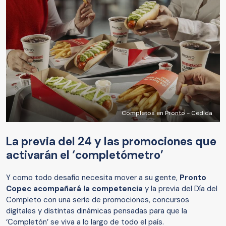
Completos en Pronto - Cedida
La previa del 24 y las promociones que
activarán el ‘completómetro’
Y como todo desafío necesita mover a su gente,
Pronto
Copec acompañará la competencia
y la previa del Día del
Completo con una serie de promociones, concursos
digitales y distintas dinámicas pensadas para que la
‘Completón’ se viva a lo largo de todo el país.