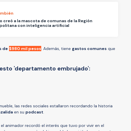
ambién
o creó a la mascota de comunas de la Región
olitana con inteligencia artificial
s de
$980 mil pesos
. Además, tiene
gastos comunes
que
uesto 'departamento embrujado':
mueble, las redes sociales estallaron recordando la historia
nzalida
en su
podcast
.
 el animador recordó el interés que tuvo por vivir en el