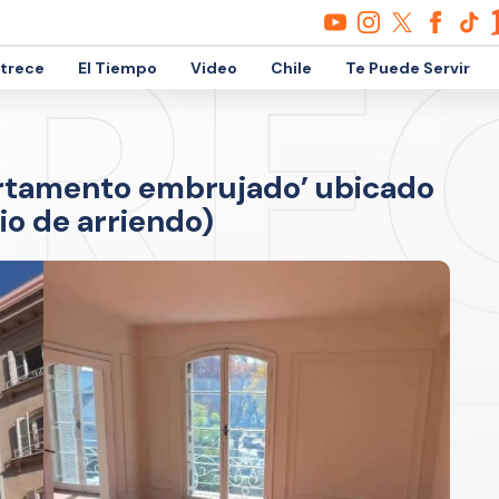
etrece
El Tiempo
Video
Chile
Te Puede Servir
artamento embrujado’ ubicado
io de arriendo)