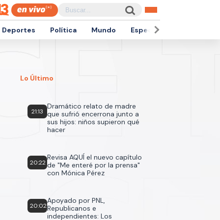
Deportes
Política
Mundo
Espectáculos
Empren
Lo Último
Dramático relato de madre
21:13
que sufrió encerrona junto a
sus hijos: niños supieron qué
hacer
Revisa AQUÍ el nuevo capítulo
20:22
de "Me enteré por la prensa"
con Mónica Pérez
Apoyado por PNL,
20:02
Republicanos e
independientes: Los