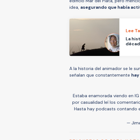
edificio Mar del Plata, pero menc
idea,
asegurando que había act
Lee T
La his
década
A la historia del animador se le s
señalan que constantemente
hay
Estaba enamorada viendo en IG q
por casualidad leí los comentar
Hasta hay podcasts contando ex
— Jim