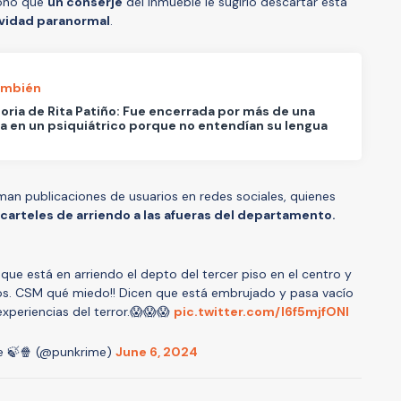
ionó que
un conserje
del inmueble le sugirió descartar esta
ividad paranormal
.
ambién
toria de Rita Patiño: Fue encerrada por más de una
 en un psiquiátrico porque no entendían su lengua
uman publicaciones de usuarios en redes sociales, quienes
 carteles de arriendo a las afueras del departamento.
ue está en arriendo el depto del tercer piso en el centro y
ios. CSM qué miedo!! Dicen que está embrujado y pasa vacío
periencias del terror.😱😱😱
pic.twitter.com/I6f5mjfONI
e 🍃🍿 (@punkrime)
June 6, 2024