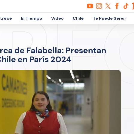
etrece
El Tiempo
Video
Chile
Te Puede Servir
ca de Falabella: Presentan
hile en París 2024