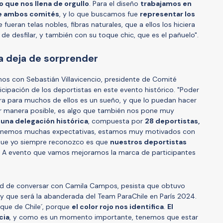
 que nos llena de orgullo
. Para el diseño
trabajamos en
de ambos comités
, y lo que buscamos fue
representar los
ueran telas nobles, fibras naturales, que a ellos los hiciera
 desfilar, y también con su toque chic, que es el pañuelo".
a deja de sorprender
os con Sebastián Villavicencio, presidente de Comité
icipación de los deportistas en este evento histórico. "Poder
ara para muchos de ellos es un sueño, y que lo puedan hacer
ejor manera posible, es algo que también nos pone muy
 una delegación histórica
, compuesta por
28 deportistas,
Tenemos muchas expectativas, estamos muy motivados con
 que yo siempre reconozco es que
nuestros deportistas
. A evento que vamos mejoramos la marca de participantes
ad de conversar con Camila Campos, pesista que obtuvo
y que será la abanderada del Team ParaChile en París 2024.
oque de Chile´, porque
el color rojo nos identifica
.
El
cia
, y como es un momento importante, tenemos que estar