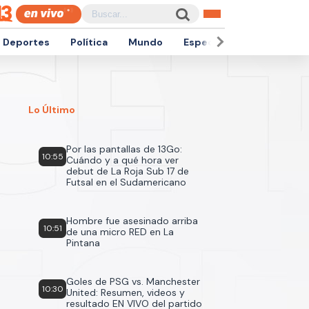
Deportes
Política
Mundo
Espectáculos
Empren
Lo Último
Por las pantallas de 13Go:
10:55
Cuándo y a qué hora ver
debut de La Roja Sub 17 de
Futsal en el Sudamericano
Hombre fue asesinado arriba
10:51
de una micro RED en La
Pintana
Goles de PSG vs. Manchester
10:30
United: Resumen, videos y
resultado EN VIVO del partido