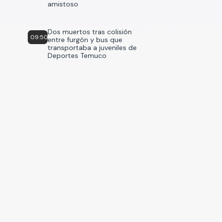
amistoso
Dos muertos tras colisión
09:50
entre furgón y bus que
transportaba a juveniles de
Deportes Temuco