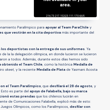
renamiento Paralímpico para
apoyar al Team ParaChile
y
s que vestirán en la cita deportiva
más importante del
a los deportistas con la entrega de sus uniformes
. Ya
le de la la delegación olímpica, en donde lucieron se lucieron
braron a todos. Además, durante estos días hemos sido
 obtenido el Team Chile
, como la histórica
Medalla de
tiro
skeet,
y la reciente
Medalla de Plata
de Yasmani Acosta
 con el Team Paralímpico
,
que
desfilará el 28 de agosto
, y
. Esto es parte del
apoyo de Falabella, bajo su marca
cionó estas prendas
que los chilenos lucirán en
erente de Comunicaciones Falabella, explicó más de esto:
s Juegos Olímpicos, como los Paralímpicos,
desfilar con