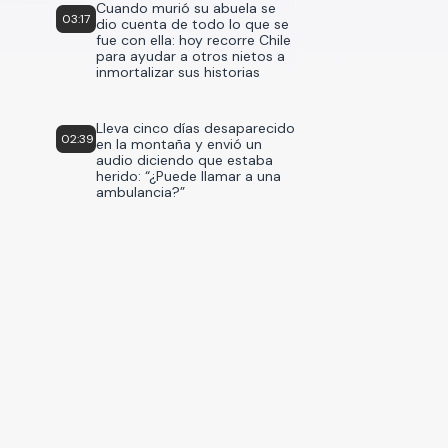
Cuando murió su abuela se
03:17
dio cuenta de todo lo que se
fue con ella: hoy recorre Chile
para ayudar a otros nietos a
inmortalizar sus historias
Lleva cinco días desaparecido
02:39
en la montaña y envió un
audio diciendo que estaba
herido: “¿Puede llamar a una
ambulancia?”