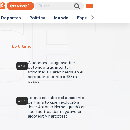
Deportes
Política
Mundo
Espectáculos
Empren
Lo Último
Ciudadano uruguayo fue
05:31
detenido tras intentar
sobornar a Carabineros en el
aeropuerto: ofreció 60 mil
pesos
Lo que se sabe del accidente
04:29
de tránsito que involucró a
José Antonio Neme: quedó en
libertad tras dar negativo en
alcotest y narcotest