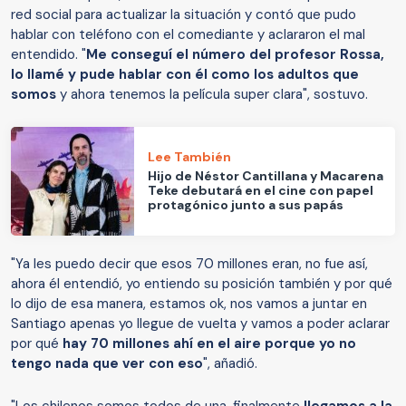
red social para actualizar la situación y contó que pudo
hablar con teléfono con el comediante y aclararon el mal
entendido. "
Me conseguí el número del profesor Rossa,
lo llamé y pude hablar con él como los adultos que
somos
y ahora tenemos la película super clara", sostuvo.
Lee También
Hijo de Néstor Cantillana y Macarena
Teke debutará en el cine con papel
protagónico junto a sus papás
"Ya les puedo decir que esos 70 millones eran, no fue así,
ahora él entendió, yo entiendo su posición también y por qué
lo dijo de esa manera, estamos ok, nos vamos a juntar en
Santiago apenas yo llegue de vuelta y vamos a poder aclarar
por qué
hay 70 millones ahí en el aire porque yo no
tengo nada que ver con eso
", añadió.
"Los chilenos somos todos de una, finalmente
llegamos a la