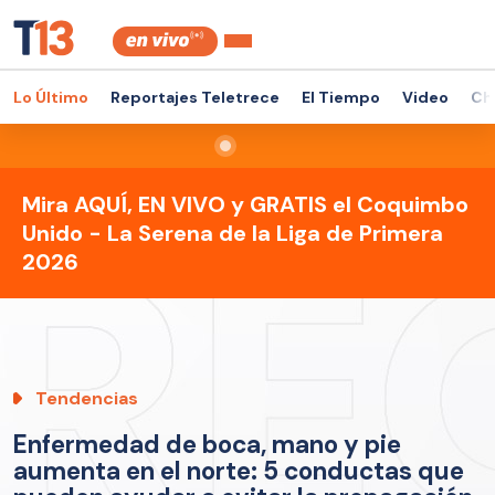
Lo Último
Reportajes Teletrece
El Tiempo
Video
Ch
Mira AQUÍ, EN VIVO y GRATIS el Coquimbo
Unido - La Serena de la Liga de Primera
2026
Tendencias
Enfermedad de boca, mano y pie
aumenta en el norte: 5 conductas que