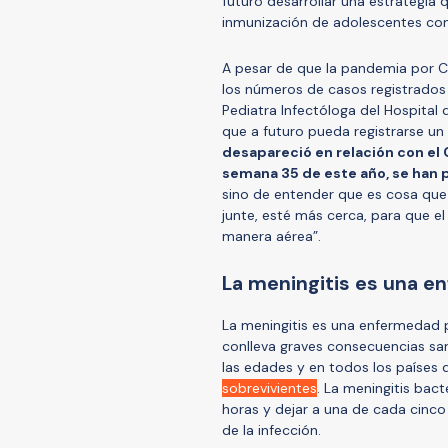
futuro desarrollar una estrategia 
inmunización de adolescentes co
A pesar de que la pandemia por C
los números de casos registrados 
Pediatra Infectóloga del Hospital
que a futuro pueda registrarse u
desapareció en relación con el 
semana 35 de este año, se han 
sino de entender que es cosa que
junte, esté más cerca, para que e
manera aérea”.
La meningitis es una 
La meningitis es una enfermedad 
conlleva graves consecuencias san
las edades y en todos los países
sobrevivientes
. La meningitis bac
horas y dejar a una de cada cin
de la infección.