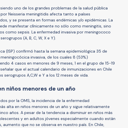
 siendo uno de los grandes problemas de la salud pública
n por Neisseria meningitidis afecta tanto a países
dos, y se presenta en formas endémicas y/o epidémicas. La
de manifestar clínicamente no sólo como meningitis, sino
dos como sepsis. La enfermedad invasiva por meningococo
erogrupos (A, B, C, W, X e Y).
blica (ISP) confirmó hasta la semana epidemiológica 35 de
meningocócica invasiva, de los cuales 8 (53%)
iendo 4 casos en menores de 9 meses, 1 en el grupo de 15-19
eñalar que el actual calendario de inmunizaciones en Chile
s serogrupos A,C,W e Y a los 12 meses de vida.
 en niños menores de un año
dos por la OMS, la incidencia de la enfermedad
más alta en niños menores de un año y sigue relativamente
nco años. A pesar de la tendencia a disminuir en niños más
olescentes y en adultos jóvenes especialmente cuando están
, aumento que no se observa en nuestro país. En Chile,