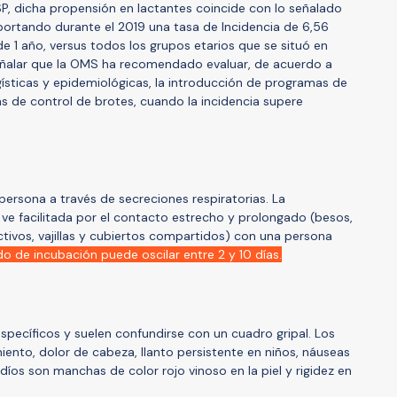
ISP, dicha propensión en lactantes coincide con lo señalado
eportando durante el 2019 una tasa de Incidencia de 6,56
 1 año, versus todos los grupos etarios que se situó en
eñalar que la OMS ha recomendado evaluar, de acuerdo a
ísticas y epidemiológicas, la introducción de programas de
as de control de brotes, cuando la incidencia supere
persona a través de secreciones respiratorias. La
ve facilitada por el contacto estrecho y prolongado (besos,
ctivos, vajillas y cubiertos compartidos) con una persona
o de incubación puede oscilar entre 2 y 10 días.
specíficos y suelen confundirse con un cuadro gripal. Los
iento, dolor de cabeza, llanto persistente en niños, náuseas
íos son manchas de color rojo vinoso en la piel y rigidez en