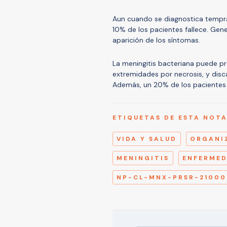
Aun cuando se diagnostica tempra
10% de los pacientes fallece. Gen
aparición de los síntomas.
La meningitis bacteriana puede pr
extremidades por necrosis, y disc
Además, un 20% de los pacientes 
ETIQUETAS DE ESTA NOT
VIDA Y SALUD
ORGANI
MENINGITIS
ENFERMED
NP-CL-MNX-PRSR-21000