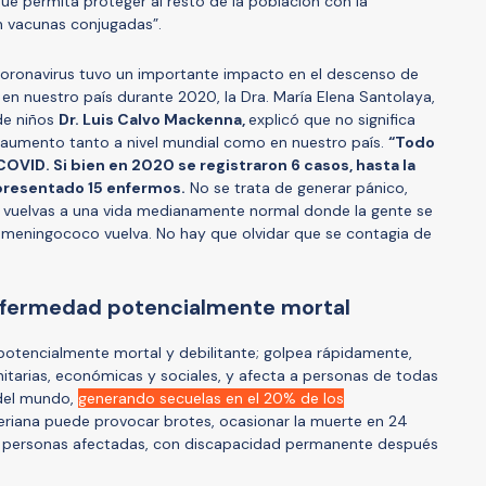
que permita proteger al resto de la población con la
n vacunas conjugadas”.
oronavirus tuvo un importante impacto en el descenso de
en nuestro país durante 2020, la Dra. María Elena Santolaya,
 de niños
Dr. Luis Calvo Mackenna,
explicó que no significa
n aumento tanto a nivel mundial como en nuestro país.
“Todo
COVID. Si bien en 2020 se registraron 6 casos, hasta la
presentado 15 enfermos.
No se trata de generar pánico,
 vuelvas a una vida medianamente normal donde la gente se
l meningococo vuelva. No hay que olvidar que se contagia de
enfermedad potencialmente mortal
potencialmente mortal y debilitante; golpea rápidamente,
itarias, económicas y sociales, y afecta a personas de todas
 del mundo,
generando secuelas en el 20% de los
teriana puede provocar brotes, ocasionar la muerte en 24
co personas afectadas, con discapacidad permanente después