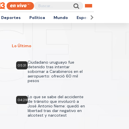
Deportes
Política
Mundo
Espectáculos
Empren
Lo Último
Ciudadano uruguayo fue
05:31
detenido tras intentar
sobornar a Carabineros en el
aeropuerto: ofreció 60 mil
pesos
Lo que se sabe del accidente
04:29
de tránsito que involucró a
José Antonio Neme: quedó en
libertad tras dar negativo en
alcotest y narcotest