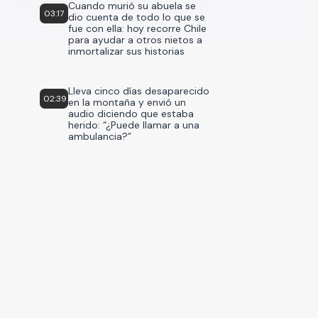
Cuando murió su abuela se
03:17
dio cuenta de todo lo que se
fue con ella: hoy recorre Chile
para ayudar a otros nietos a
inmortalizar sus historias
Lleva cinco días desaparecido
02:39
en la montaña y envió un
audio diciendo que estaba
herido: “¿Puede llamar a una
ambulancia?”