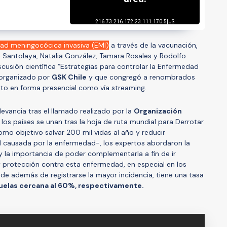
ad meningocócica invasiva (EMI)
a través de la vacunación,
a Santolaya, Natalia González, Tamara Rosales y Rodolfo
scusión científica ­“Estrategias para controlar la Enfermedad
 organizado por
GSK Chile
y que congregó a renombrados
tanto en forma presencial como vía streaming.
levancia tras el llamado realizado por la
Organización
 los países se unan tras la hoja de ruta mundial para Derrotar
omo objetivo salvar 200 mil vidas al año y reducir
d causada por la enfermedad-, los expertos abordaron la
 y la importancia de poder complementarla a fin de ir
protección contra esta enfermedad, en especial en los
e además de registrarse la mayor incidencia, tiene una tasa
uelas cercana al 60%, respectivamente.