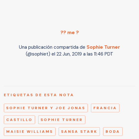
?? me ?
Una publicación compartida de
Sophie Turner
(@sophiet) el
22 Jun, 2019 a las 11:46 PDT
ETIQUETAS DE ESTA NOTA
SOPHIE TURNER Y JOE JONAS
FRANCIA
CASTILLO
SOPHIE TURNER
MAISIE WILLIAMS
SANSA STARK
BODA