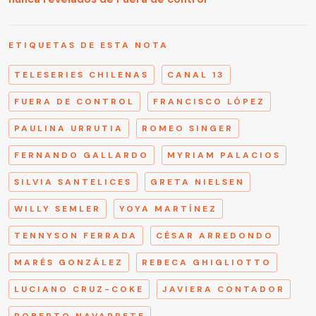
ETIQUETAS DE ESTA NOTA
TELESERIES CHILENAS
CANAL 13
FUERA DE CONTROL
FRANCISCO LÓPEZ
PAULINA URRUTIA
ROMEO SINGER
FERNANDO GALLARDO
MYRIAM PALACIOS
SILVIA SANTELICES
GRETA NIELSEN
WILLY SEMLER
YOYA MARTÍNEZ
TENNYSON FERRADA
CÉSAR ARREDONDO
MARÉS GONZÁLEZ
REBECA GHIGLIOTTO
LUCIANO CRUZ-COKE
JAVIERA CONTADOR