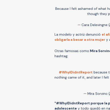
Because I felt ashamed of what ha
though they p
— Cara Delevingne 
La modelo y actriz denunció
el a
obligarla a besar a otra mujer
y 
Otras famosas como
Mira Sorvin
hashtag.
#WhyIDidntReport
because the
nothing came of it, and later I fel
— Mira Sorvino 
"#WhyIDidntReport porque la pr
adolescente
y todo quedó en nad