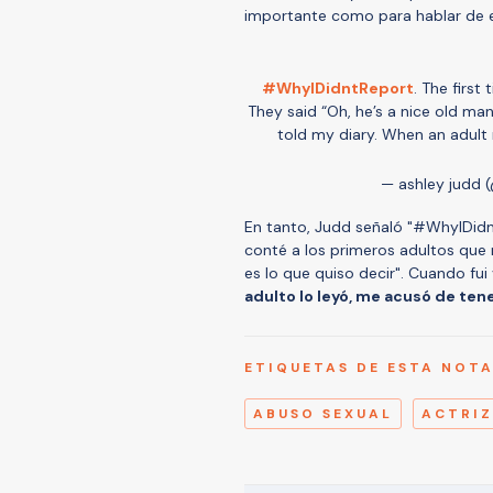
importante como para hablar de el
#WhyIDidntReport
. The first
They said “Oh, he’s a nice old man
told my diary. When an adult 
— ashley judd
En tanto, Judd señaló "#WhyIDidnt
conté a los primeros adultos que 
es lo que quiso decir". Cuando fui 
adulto lo leyó, me acusó de te
ETIQUETAS DE ESTA NOT
ABUSO SEXUAL
ACTRIZ