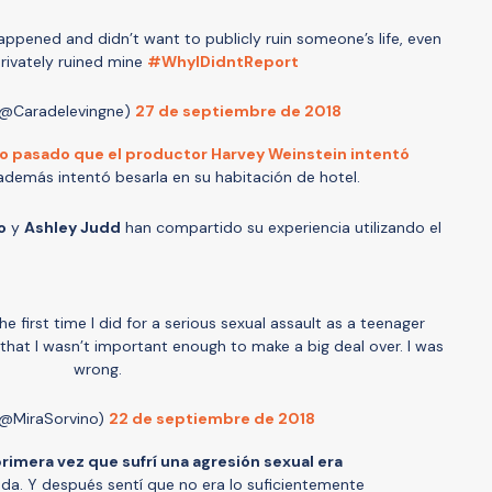
ppened and didn’t want to publicly ruin someone’s life, even
rivately ruined mine
#WhyIDidntReport
(@Caradelevingne)
27 de septiembre de 2018
ño pasado que el productor Harvey Weinstein intentó
además intentó besarla en su habitación de hotel.
o
y
Ashley Judd
han compartido su experiencia utilizando el
 first time I did for a serious sexual assault as a teenager
t that I wasn’t important enough to make a big deal over. I was
wrong.
(@MiraSorvino)
22 de septiembre de 2018
imera vez que sufrí una agresión sexual era
a. Y después sentí que no era lo suficientemente