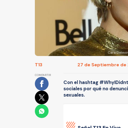
Cara Delevi
T13
27 de Septiembre de 2
COMPARTIR
Con el hashtag #WhyIDidntR
sociales por qué no denunc
sexuales.
Señal
T13 En Vivo