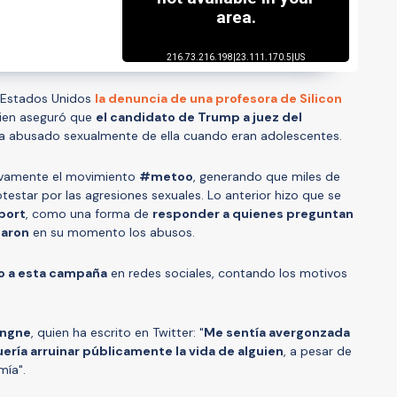
en Estados Unidos
la denuncia de una profesora de Silicon
uien aseguró que
el candidato de Trump a juez del
ía abusado sexualmente de ella cuando eran adolescentes.
uevamente el movimiento
#metoo
, generando que miles de
otestar por las agresiones sexuales. Lo anterior hizo que se
port
, como una forma de
responder a quienes preguntan
iaron
en su momento los abusos.
o a esta campaña
en redes sociales, contando los motivos
ingne
, quien ha escrito en Twitter: "
Me sentía avergonzada
uería arruinar públicamente la vida de alguien
, a pesar de
mía".