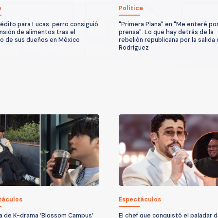
o
Política
inédito para Lucas: perro consiguió
"Primera Plana" en "Me enteré por
nsión de alimentos tras el
prensa": Lo que hay detrás de la
io de sus dueños en México
rebelión republicana por la salida
Rodríguez
táculos
Espectáculos
la de K-drama ‘Blossom Campus’
El chef que conquistó el paladar 