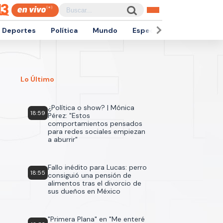
Deportes
Política
Mundo
Espectáculos
Empren
Lo Último
¿Política o show? | Mónica
18:59
Pérez: "Estos
comportamientos pensados
para redes sociales empiezan
a aburrir"
Fallo inédito para Lucas: perro
18:55
consiguió una pensión de
alimentos tras el divorcio de
sus dueños en México
"Primera Plana" en "Me enteré