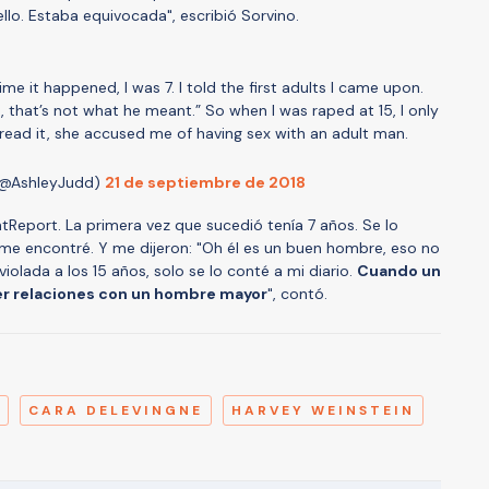
lo. Estaba equivocada", escribió Sorvino.
 time it happened, I was 7. I told the first adults I came upon.
, that’s not what he meant.” So when I was raped at 15, I only
read it, she accused me of having sex with an adult man.
 (@AshleyJudd)
21 de septiembre de 2018
Report. La primera vez que sucedió tenía 7 años. Se lo
me encontré. Y me dijeron: "Oh él es un buen hombre, eso no
violada a los 15 años, solo se lo conté a mi diario.
Cuando un
ner relaciones con un hombre mayor
", contó.
A
CARA DELEVINGNE
HARVEY WEINSTEIN