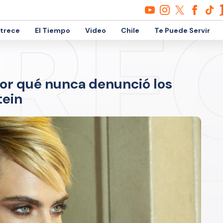
etrece
El Tiempo
Video
Chile
Te Puede Servir
por qué nunca denunció los
tein