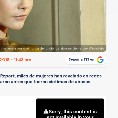
ngne revela por qué nunca denunció los abusos de Harvey Weinstein
018 - 11:43 hrs.
Seguir a T13 en
eport, miles de mujeres han revelado en redes
iaron antes que fueron víctimas de abusos