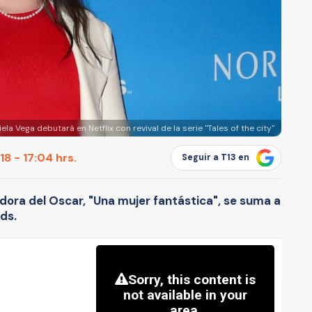
ela Vega debutará en Netflix con revival de la serie "Tales of the city"
8 - 17:04 hrs.
Seguir a T13 en
adora del Oscar, "Una mujer fantástica", se suma a
rds.