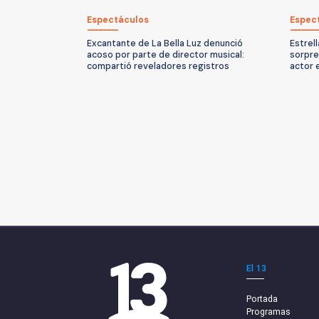
Espectáculos
Espec
Excantante de La Bella Luz denunció
Estrel
acoso por parte de director musical:
sorpre
compartió reveladores registros
actor 
El 13
Portada
Programas