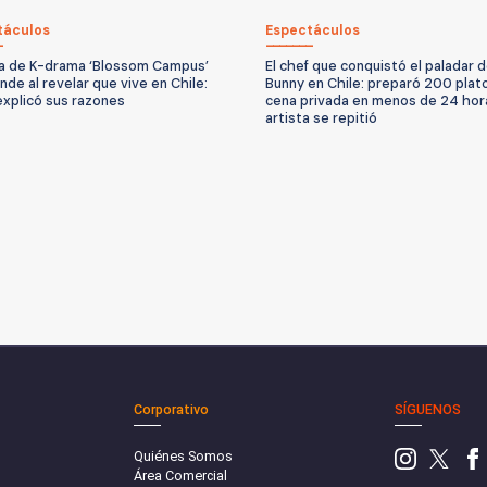
táculos
Espectáculos
la de K-drama ‘Blossom Campus’
El chef que conquistó el paladar 
nde al revelar que vive en Chile:
Bunny en Chile: preparó 200 plat
explicó sus razones
cena privada en menos de 24 hor
artista se repitió
Corporativo
SÍGUENOS
Quiénes Somos
Área Comercial