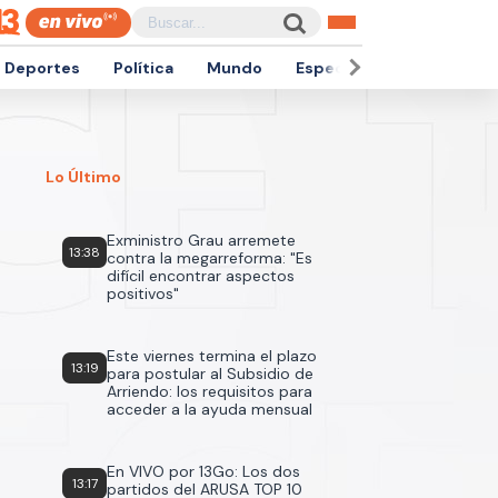
Deportes
Política
Mundo
Espectáculos
Empren
Lo Último
Exministro Grau arremete
13:38
contra la megarreforma: "Es
difícil encontrar aspectos
positivos"
Este viernes termina el plazo
13:19
para postular al Subsidio de
Arriendo: los requisitos para
acceder a la ayuda mensual
En VIVO por 13Go: Los dos
13:17
partidos del ARUSA TOP 10