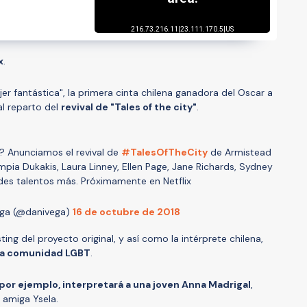
x
.
er fantástica", la primera cinta chilena ganadora del Oscar a
 al reparto del
revival de "Tales of the city"
.
? Anunciamos el revival de
#TalesOfTheCity
de Armistead
mpia Dukakis, Laura Linney, Ellen Page, Jane Richards, Sydney
des talentos más. Próximamente en Netflix
ega (@danivega)
16 de octubre de 2018
sting del proyecto original, y así como la intérprete chilena,
 la comunidad LGBT
.
 por ejemplo, interpretará a una joven Anna Madrigal
,
 amiga Ysela.