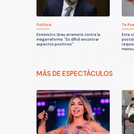
Política
Te Pue
Exministro Grau arremete contra la
Este v
megarreforma: "Es difícil encontrar
postul
aspectos positivos"
requis
mensu
MÁS DE ESPECTÁCULOS