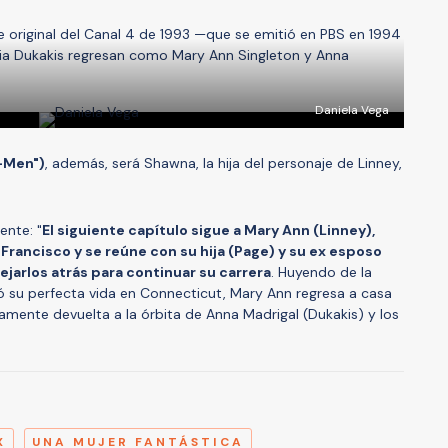
ie original del Canal 4 de 1993 —que se emitió en PBS en 1994
pia Dukakis regresan como Mary Ann Singleton y Anna
Daniela Vega
X-Men")
, además, será Shawna, la hija del personaje de Linney,
ente: "
El siguiente capítulo sigue a Mary Ann (Linney),
 Francisco y se reúne con su hija (Page) y su ex esposo
ejarlos atrás para continuar su carrera
. Huyendo de la
ó su perfecta vida en Connecticut, Mary Ann regresa a casa
damente devuelta a la órbita de Anna Madrigal (Dukakis) y los
A
X
UNA MUJER FANTÁSTICA