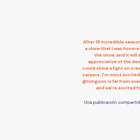
After 16 incredible seaso
a show that I was honore
the show, and it will
appreciative of the dedi
could shine a light on cr
careers. I'm most excited
@timgunn, is far from ove
and we're excited f
Una publicación comparti