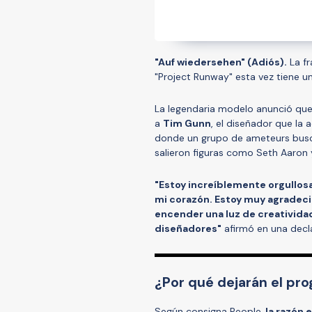
"Auf wiedersehen" (Adiós).
La fr
"Project Runway" esta vez tiene 
La legendaria modelo anunció que
a
Tim Gunn
, el diseñador que l
donde un grupo de ameteurs busca
salieron figuras como Seth Aaron
"Estoy increíblemente orgullos
mi corazón. Estoy muy agradeci
encender una luz de creativida
diseñadores"
afirmó en una decl
¿Por qué dejarán el pr
Según consigna People
, la razón