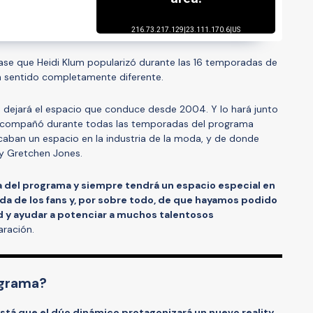
ase que Heidi Klum popularizó durante las 16 temporadas de
un sentido completamente diferente.
 dejará el espacio que conduce desde 2004. Y lo hará junto
a acompañó durante todas las temporadas del programa
ban un espacio en la industria de la moda, y de donde
 y Gretchen Jones.
a del programa y siempre tendrá un espacio especial en
da de los fans y, por sobre todo, de que hayamos podido
d y ayudar a potenciar a muchos talentosos
aración.
ograma?
 está que el dúo dinámico protagonizará un nuevo reality