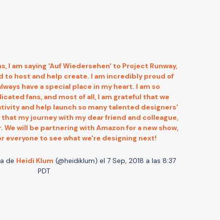
ns, I am saying 'Auf Wiedersehen' to Project Runway,
d to host and help create. I am incredibly proud of
 always have a special place in my heart. I am so
cated fans, and most of all, I am grateful that we
eativity and help launch so many talented designers'
 that my journey with my dear friend and colleague,
r. We will be partnering with Amazon for a new show,
or everyone to see what we're designing next!
da de
Heidi Klum
(@heidiklum) el
7 Sep, 2018 a las 8:37
PDT