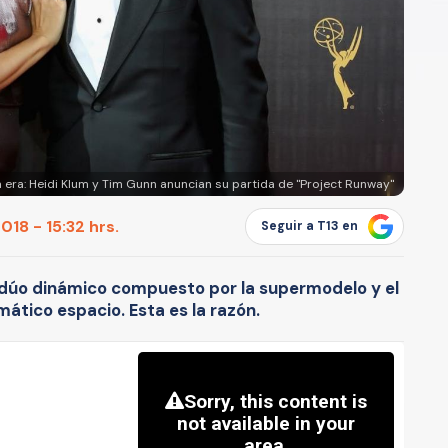
na era: Heidi Klum y Tim Gunn anuncian su partida de "Project Runway"
18 - 15:32 hrs.
Seguir a T13 en
dúo dinámico compuesto por la supermodelo y el
ático espacio. Esta es la razón.