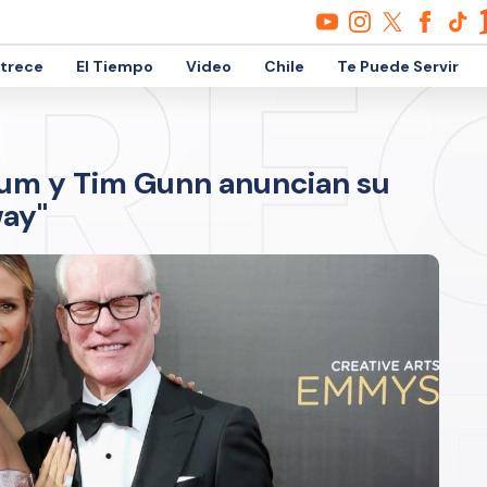
etrece
El Tiempo
Video
Chile
Te Puede Servir
 Klum y Tim Gunn anuncian su
way"