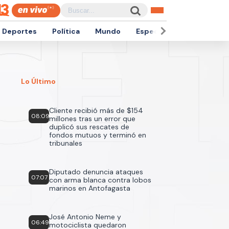
Deportes
Política
Mundo
Espectáculos
Empren
Lo Último
Cliente recibió más de $154
08:09
millones tras un error que
duplicó sus rescates de
fondos mutuos y terminó en
tribunales
Diputado denuncia ataques
07:07
con arma blanca contra lobos
marinos en Antofagasta
José Antonio Neme y
06:49
motociclista quedaron