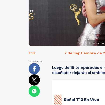
El fin de u
T13
7 de Septiembre de 20
COMPARTIR
Luego de 16 temporadas el 
diseñador dejarán el emblem
Señal
T13 En Vivo